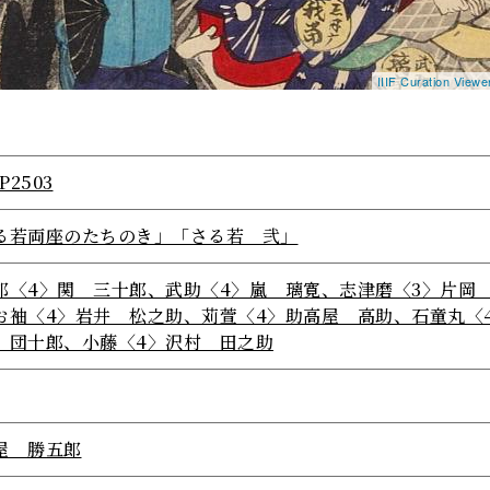
IIIF Curation View
P2503
る若両座のたちのき」「さる若 弐」
郎〈4〉関 三十郎、武助〈4〉嵐 璃寛、志津磨〈3〉片岡
お袖〈4〉岩井 松之助、苅萱〈4〉助高屋 高助、石童丸〈
 団十郎、小藤〈4〉沢村 田之助
屋 勝五郎