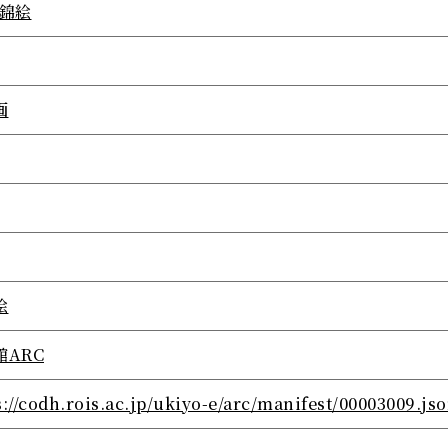
/錦絵
画
絵
館ARC
s://codh.rois.ac.jp/ukiyo-e/arc/manifest/00003009.js