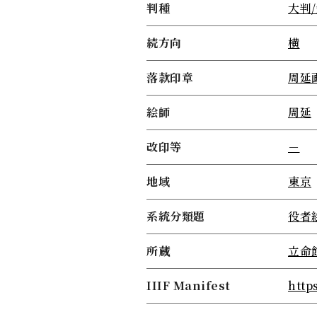
判種
大判
続方向
横
落款印章
周延
絵師
周延
改印等
－
地域
東京
系統分類題
役者
所蔵
立命
IIIF Manifest
http