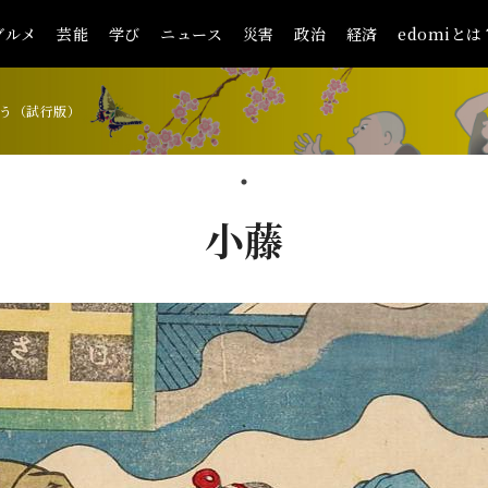
グルメ
芸能
学び
ニュース
災害
政治
経済
edomiとは
う（試行版）
小藤