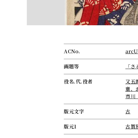
ACNo.
arcU
画題等
「さ
役名.代.役者
又五
童、
市川
版元文字
古
版元1
古賀