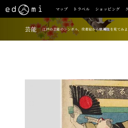
マップ
トラベル
ショッピング
芸能
江戸の芸能のシンボル、役者絵から歌舞伎を見てみよ
+
-