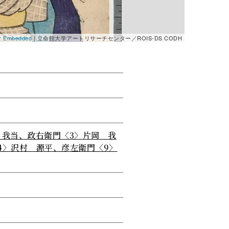
er Embedded
| 立命館大学アートリサーチセンター／ROIS-DS CODH
 我当、政右衛門〈3〉片岡 我
4〉沢村 源平、彦左衛門〈9〉