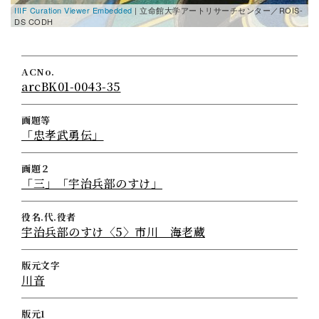
IIIF Curation Viewer Embedded
| 立命館大学アートリサーチセンター／ROIS-
I
DS CODH
D
ACNo.
arcBK01-0043-35
画題等
「忠孝武勇伝」
画題２
「三」「宇治兵部のすけ」
役名.代.役者
宇治兵部のすけ〈5〉市川 海老蔵
版元文字
川音
版元1