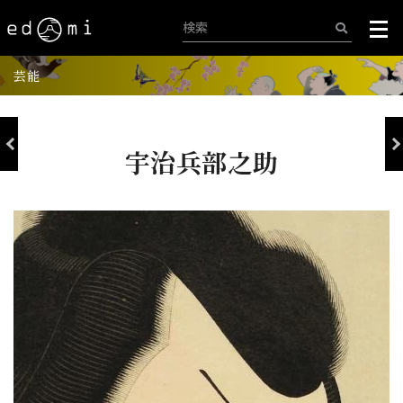
芸能
宇治兵部之助
+
-