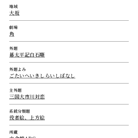
地域
大坂
劇場
角
外題
碁太平記白石噺
外題よみ
ごたいへいきしらいしばなし
主外題
三国大市川対恋
系統分類題
役者絵、上方絵
所蔵