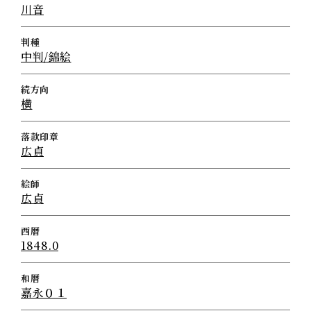
川音
判種
中判/錦絵
続方向
横
落款印章
広貞
絵師
広貞
西暦
1848.0
和暦
嘉永０１