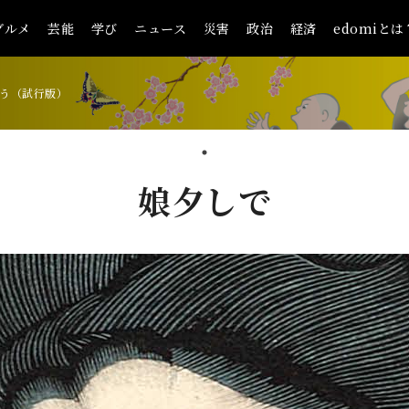
グルメ
芸能
学び
ニュース
災害
政治
経済
edomiとは
う（試行版）
娘夕しで