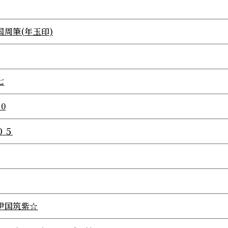
国周筆(年玉印)
七
.0
０５
伊国筑紫☆