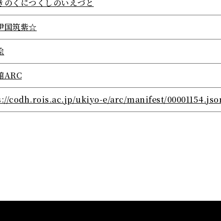
きのくにつくしのいえづと
伊国筑紫☆
絵
館ARC
s://codh.rois.ac.jp/ukiyo-e/arc/manifest/00001154.jso