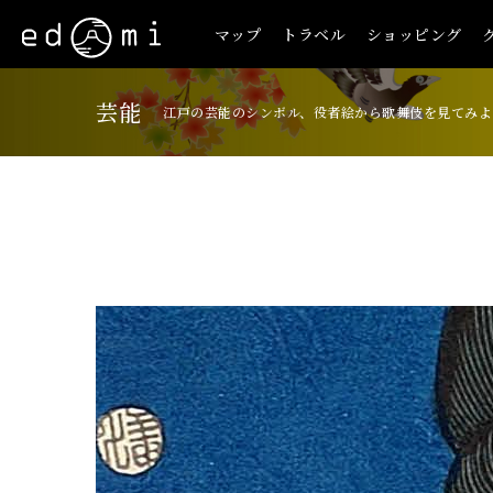
マップ
トラベル
ショッピング
芸能
江戸の芸能のシンボル、役者絵から歌舞伎を見てみよ
+
-