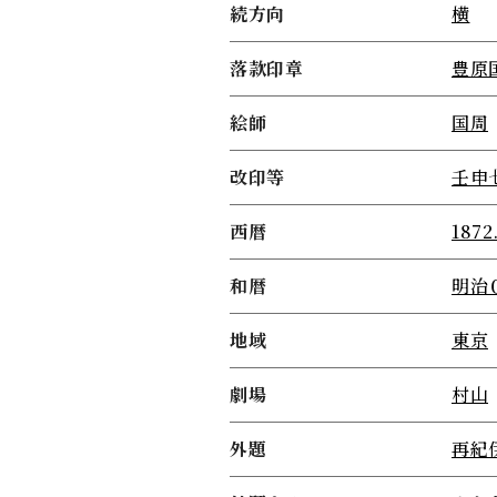
続方向
横
落款印章
豊原
絵師
国周
改印等
壬申
西暦
1872
和暦
明治
地域
東京
劇場
村山
外題
再紀