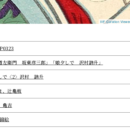
IIIF Curation View
P0323
道左衛門 坂東彦三郎」「娘夕しで 沢村訥升」
しで〈2〉沢村 訥升
ま、辻亀板
 亀吉
/錦絵