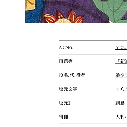
ACNo.
arcU
画題等
「新
役名.代.役者
娘夕
版元文字
くら
版元1
綱島
判種
大判