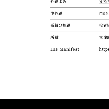
外題よみ
また
主外題
再紀
系統分類題
役者
所蔵
立命
IIIF Manifest
http