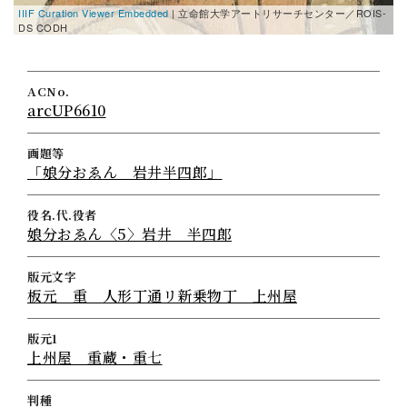
IIIF Curation Viewer Embedded
| 立命館大学アートリサーチセンター／ROIS-
DS CODH
ACNo.
arcUP6610
画題等
「娘分おゑん 岩井半四郎」
役名.代.役者
娘分おゑん〈5〉岩井 半四郎
版元文字
板元 重 人形丁通リ新乗物丁 上州屋
版元1
上州屋 重蔵・重七
判種