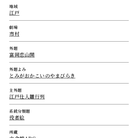
地域
江戸
劇場
市村
外題
富岡恋山開
外題よみ
とみがおかこいのやまびらき
主外題
江戸仕入雛行列
系統分類題
役者絵
所蔵