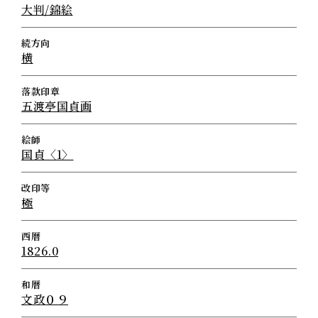
大判/錦絵
続方向
横
落款印章
五渡亭国貞画
絵師
国貞〈1〉
改印等
極
西暦
1826.0
和暦
文政０９