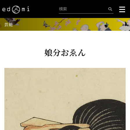
芸能
娘分おゑん
+
-