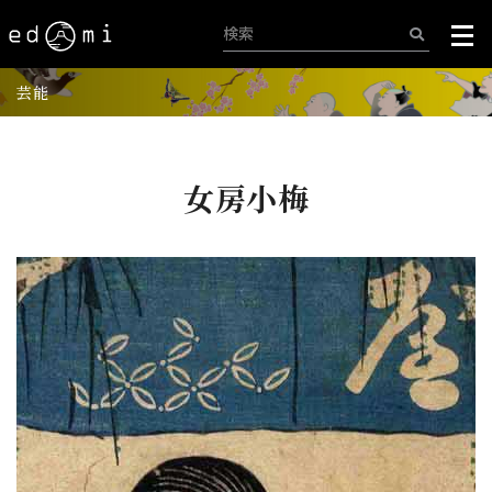
芸能
女房小梅
+
-