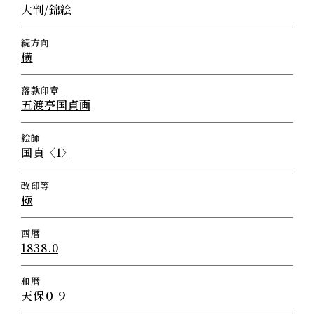
大判/錦絵
続方向
横
落款印章
五渡亭国貞画
絵師
国貞〈1〉
改印等
極
西暦
1838.0
和暦
天保０９