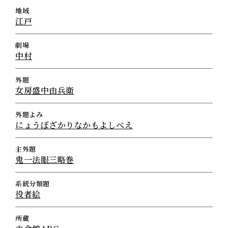
地域
江戸
劇場
中村
外題
女房盛中由兵衛
外題よみ
にょうぼざかりなかもよしべえ
主外題
鬼一法眼三略巻
系統分類題
役者絵
所蔵