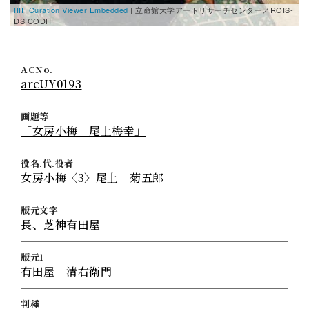
IIIF Curation Viewer Embedded
| 立命館大学アートリサーチセンター／ROIS-
DS CODH
ACNo.
arcUY0193
画題等
「女房小梅 尾上梅幸」
役名.代.役者
女房小梅〈3〉尾上 菊五郎
版元文字
長、芝神有田屋
版元1
有田屋 清右衛門
判種