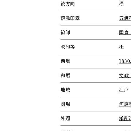
続方向
横
落款印章
五渡
絵師
国貞
改印等
極
西暦
1830
和暦
文政
地域
江戸
劇場
河原
外題
添削