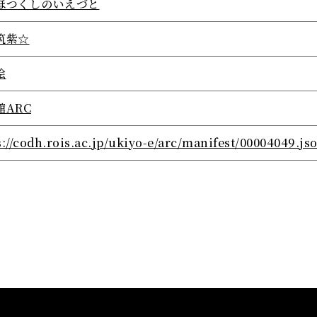
ほつくしのいえづと
筑紫☆
絵
館ARC
s://codh.rois.ac.jp/ukiyo-e/arc/manifest/00004049.js