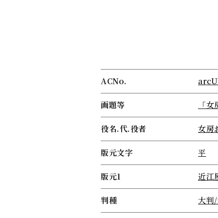
ACNo.
arcU
画題等
「女
役名.代.役者
女房
版元文字
平
版元1
近江
判種
大判