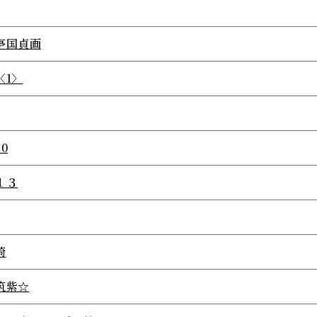
亭国貞画
〈1〉
.0
１３
崎
筑紫☆