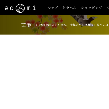
マップ
トラベル
ショッピング
芸能
江戸の芸能のシンボル、役者絵から歌舞伎を見てみよ