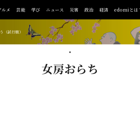
グルメ
芸能
学び
ニュース
災害
政治
経済
edomiとは
う（試行版）
女房おらち