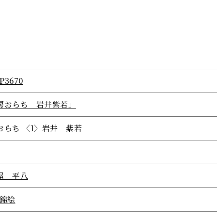
P3670
房おらち 岩井紫若」
おらち 〈1〉岩井 紫若
屋 平八
/錦絵