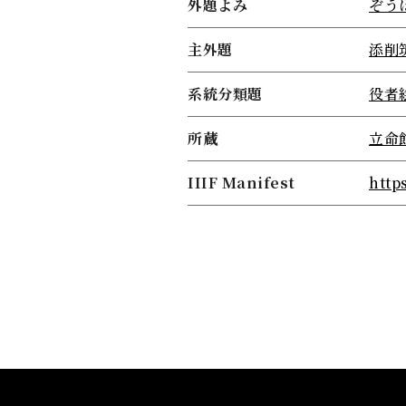
外題よみ
ぞう
主外題
添削
系統分類題
役者
所蔵
立命
IIIF Manifest
http