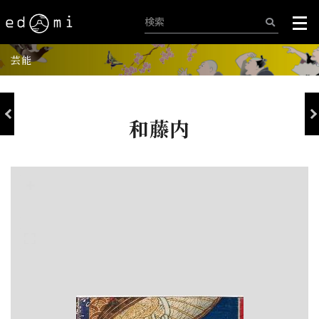
芸能
和藤内
+
-