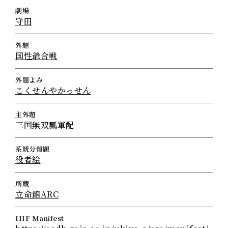
劇場
守田
外題
国性爺合戦
外題よみ
こくせんやかっせん
主外題
三国無双瓢軍配
系統分類題
役者絵
所蔵
立命館ARC
IIIF Manifest