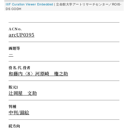
IIIF Curation Viewer Embedded
| 立命館大学アートリサーチセンター／ROIS-
I
DS CODH
D
ACNo.
arcUP0395
画題等
－
役名.代.役者
和藤内〈8〉河原崎 権之助
版元1
辻岡屋 文助
判種
中判/錦絵
続方向