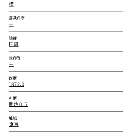
横
落款印章
－
絵師
国周
改印等
－
西暦
1872.0
和暦
明治０５
地域
東京