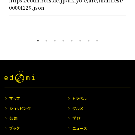
https://codh.rois.ac.jp/ukiyo-e/arc/manifest/
00001229.json
マップ
トラベル
ショッピング
グルメ
芸能
学び
ブック
ニュース