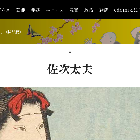
グルメ
芸能
学び
ニュース
災害
政治
経済
edomiとは
う（試行版）
佐次太夫