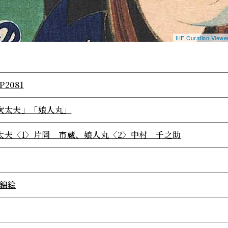
IIIF Curation View
P2081
次太夫」「娘人丸」
太夫〈1〉片岡 市蔵、娘人丸〈2〉中村 千之助
/錦絵