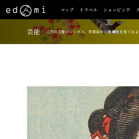
マップ
トラベル
ショッピング
芸能
江戸の芸能のシンボル、役者絵から歌舞伎を見てみよ
+
-