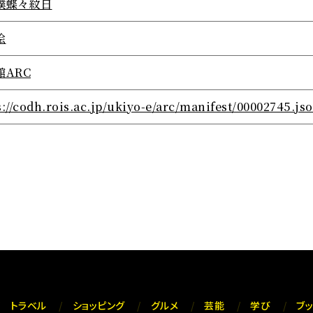
撲蝶々紋日
絵
館ARC
s://codh.rois.ac.jp/ukiyo-e/arc/manifest/00002745.js
トラベル
ショッピング
グルメ
芸能
学び
ブ