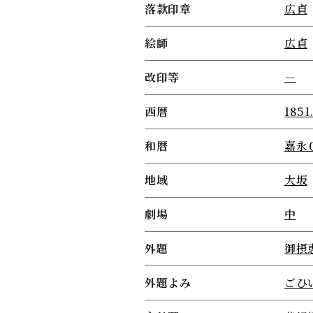
落款印章
広貞
絵師
広貞
改印等
－
西暦
1851
和暦
嘉永
地域
大坂
劇場
中
外題
御摂
外題よみ
ごひ