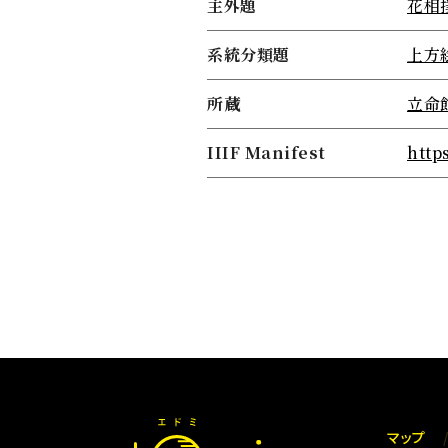
主外題
花相
系統分類題
上方
所蔵
立命
IIIF Manifest
http
マップ