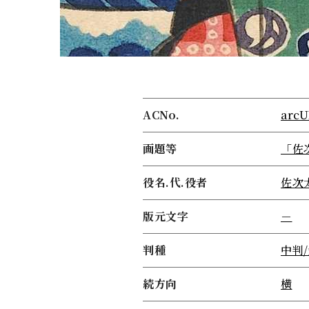
ACNo.
arcU
画題等
「佐
役名.代.役者
佐次
版元文字
－
判種
中判
続方向
横