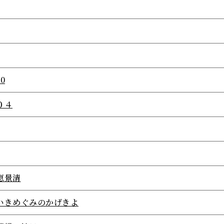
.0
０４
恵景清
いきめぐみのかげきよ