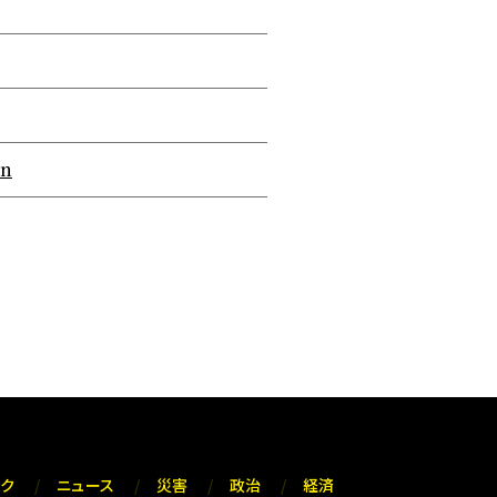
on
ック
ニュース
災害
政治
経済