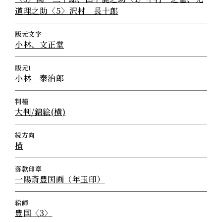
道理之助〈5〉沢村 長十郎
版元文字
小林、文正堂
版元1
小林 泰治郎
判種
大判/錦絵(横)
続方向
横
落款印章
一陽斎豊国画（年玉印）
絵師
豊国〈3〉