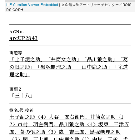
IIIF Curation Viewer Embedded
| 立命館大学アートリサーチセンター／ROIS-
I
DS CODH
D
ACNo.
arcUP2843
画題等
「土子泥之助」「井筒女之助」「品川狼之助」「葛
の恨之助」「黒塚無理之助」「山中鹿之助」「尤道
理之助」
画題２
「三十八」
役名.代.役者
土子泥之助〈4〉大谷 友右衛門、井筒女之助〈1
2〉市村 羽左衛門、品川狼之助〈4〉坂東 三津五
郎、葛の恨之助〈3〉嵐 吉三郎、黒塚無理之助
〈3〉関 三十郎、山中鹿之助〈1〉中村 芝雀、尤