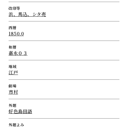
改印等
浜、馬込、シタ売
西暦
1850.0
和暦
嘉永０３
地域
江戸
劇場
市村
外題
好色島田語
外題よみ