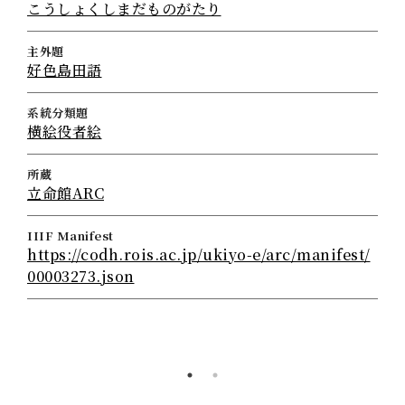
こうしょくしまだものがたり
主外題
好色島田語
系統分類題
横絵役者絵
所蔵
立命館ARC
IIIF Manifest
https://codh.rois.ac.jp/ukiyo-e/arc/manifest/
00003273.json