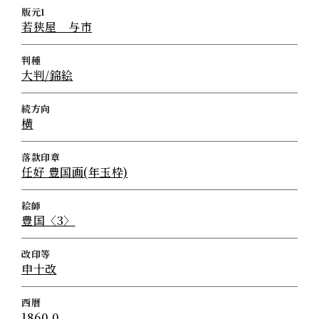
版元1
若狭屋 与市
判種
大判/錦絵
続方向
横
落款印章
任好 豊国画(年玉枠)
絵師
豊国〈3〉
改印等
申十改
西暦
1860.0