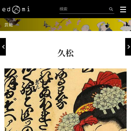
芸能
久松
+
-