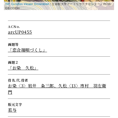
IIIF Curation Viewer Embedded
| 立命館大学アートリサーチセンター／ROIS-
I
DS CODH
D
ACNo.
arcUP0455
画題等
「恋合端唄づくし」
画題２
「お染 久松」
役名.代.役者
お染〈3〉岩井 粂三郎、久松〈13〉市村 羽左衛
門
版元文字
若与