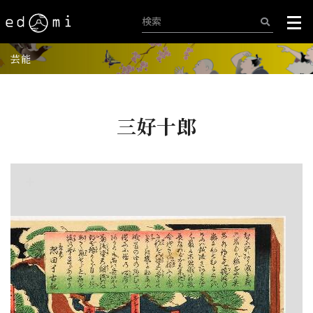
芸能
三好十郎
+
-