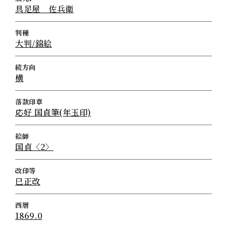
具足屋 佐兵衛
判種
大判/錦絵
続方向
横
落款印章
応好 国貞筆(年玉印)
絵師
国貞〈2〉
改印等
巳正改
西暦
1869.0