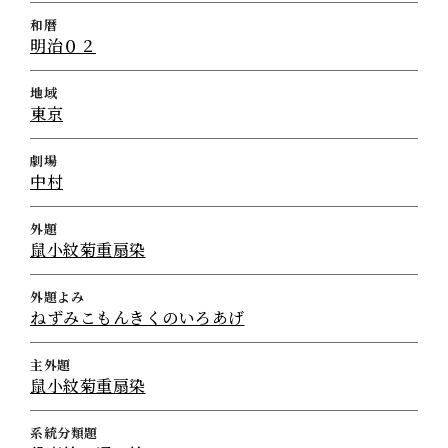
和暦
明治０２
地域
東京
劇場
中村
外題
鼠小紋菊重扇染
外題よみ
ねずみこもんきくのいろあげ
主外題
鼠小紋菊重扇染
系統分類題