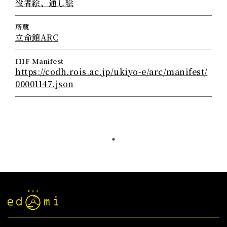
役者絵、通し絵
所蔵
立命館ARC
IIIF Manifest
https://codh.rois.ac.jp/ukiyo-e/arc/manifest/
00001147.json