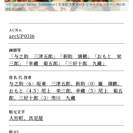
IIIF Curation Viewer Embedded
| 立命館大学アートリサーチセンター／ROIS-
DS CODH
ACNo.
arcUP0316
画題等
「与之助 三津五郎」「新助 璃鶴」「おもと 栄
三郎」「幸蔵 菊五郎」「三好十郎 九蔵」
役名.代.役者
与之助〈6〉坂東 三津五郎、新助〈0〉嵐 璃鶴、
おもと〈4.5〉尾上 栄三郎、幸蔵〈5〉尾上 菊五
郎、三好十郎〈3〉市川 九蔵
版元文字
人形町、具足屋
版元1