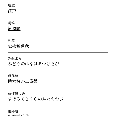
地域
江戸
劇場
河原崎
外題
松梅鴬曽我
外題よみ
みどりのはなはるつけそが
所作題
助六桜の二重帯
所作題よみ
すけろくさくらのふたえおび
主外題