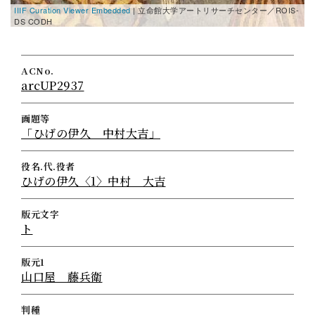
IIIF Curation Viewer Embedded
| 立命館大学アートリサーチセンター／ROIS-
DS CODH
ACNo.
arcUP2937
画題等
「ひげの伊久 中村大吉」
役名.代.役者
ひげの伊久〈1〉中村 大吉
版元文字
ト
版元1
山口屋 藤兵衛
判種