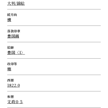
大判/錦絵
続方向
横
落款印章
豊国画
絵師
豊国〈1〉
改印等
極
西暦
1822.0
和暦
文政０５