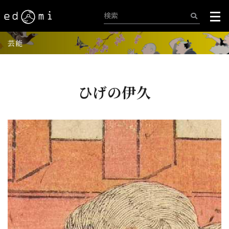
芸能
ひげの伊久
+
-