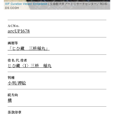
IIIF Curation Viewer Embedded
| 立命館大学アートリサーチセンター／ROIS-
DS CODH
ACNo.
arcUP1678
画題等
「じひ蔵 三枡稲丸」
役名.代.役者
じひ蔵〈1〉三枡 稲丸
判種
小判/押絵
続方向
横
落款印章