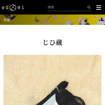
芸能
じひ蔵
+
-