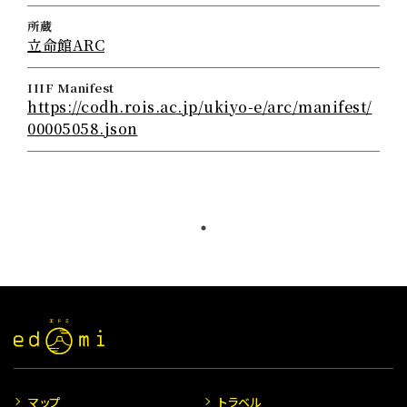
所蔵
立命館ARC
IIIF Manifest
https://codh.rois.ac.jp/ukiyo-e/arc/manifest/
00005058.json
マップ
トラベル