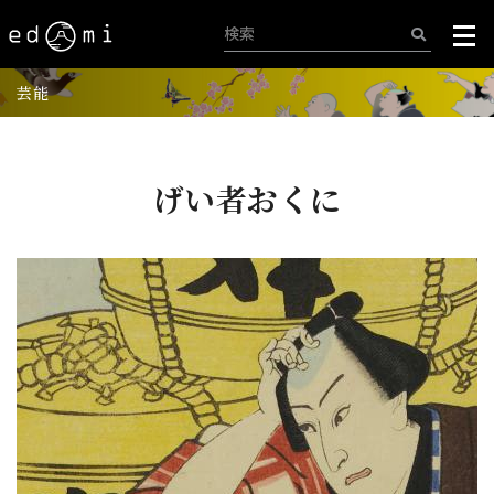
芸能
げい者おくに
+
-