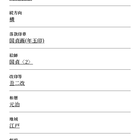
続方向
横
落款印章
国貞画(年玉印)
絵師
国貞〈2〉
改印等
丑二改
和暦
元治
地域
江戸