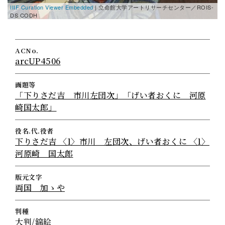
IIIF Curation Viewer Embedded
| 立命館大学アートリサーチセンター／ROIS-
DS CODH
ACNo.
arcUP4506
画題等
「下りさだ吉 市川左団次」「げい者おくに 河原
崎国太郎」
役名.代.役者
下りさだ吉 〈1〉市川 左団次、げい者おくに 〈1〉
河原崎 国太郎
版元文字
両国 加ゝや
判種
大判/錦絵