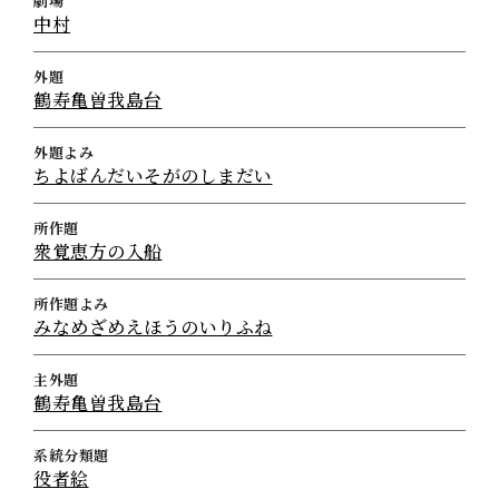
劇場
中村
外題
鶴寿亀曽我島台
外題よみ
ちよばんだいそがのしまだい
所作題
衆覚恵方の入船
所作題よみ
みなめざめえほうのいりふね
主外題
鶴寿亀曽我島台
系統分類題
役者絵