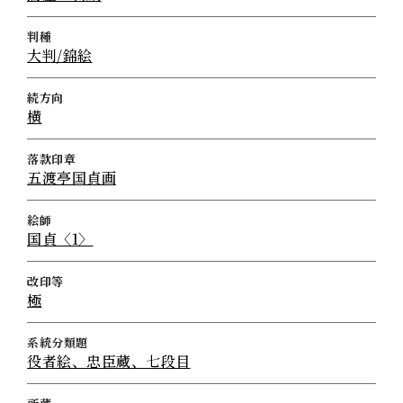
判種
大判/錦絵
続方向
横
落款印章
五渡亭国貞画
絵師
国貞〈1〉
改印等
極
系統分類題
役者絵、忠臣蔵、七段目