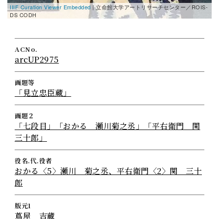
IIIF Curation Viewer Embedded
| 立命館大学アートリサーチセンター／ROIS-
I
DS CODH
D
ACNo.
arcUP2975
画題等
「見立忠臣蔵」
画題２
「七段目」「おかる 瀬川菊之丞」「平右衛門 関
三十郎」
役名.代.役者
おかる〈5〉瀬川 菊之丞、平右衛門〈2〉関 三十
郎
版元1
蔦屋 吉蔵