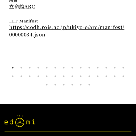
所蔵
立命館ARC
IIIF Manifest
https://codh.rois.ac.jp/ukiyo-e/arc/manifest/
00000034.json