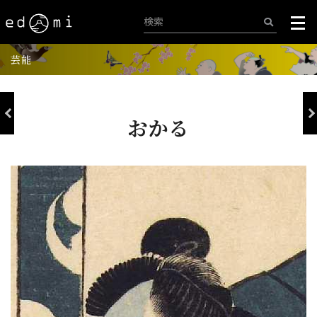
芸能
おかる
+
-