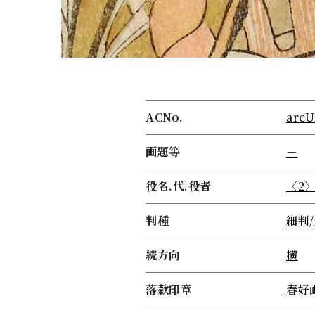
ACNo.
arcU
画題等
－
役名.代.役者
〈2
判種
細判
続方向
横
落款印章
春好