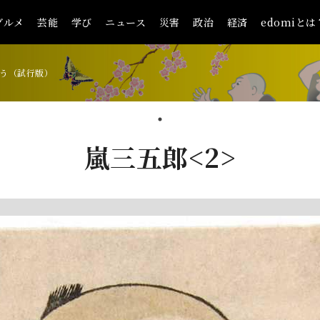
グルメ
芸能
学び
ニュース
災害
政治
経済
edomiとは
う（試行版）
嵐三五郎<2>