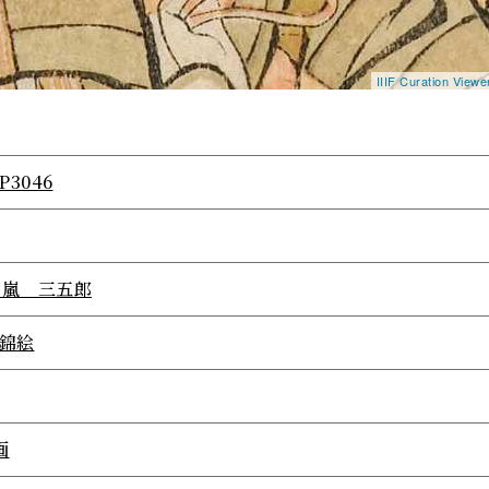
IIIF Curation View
P3046
〉嵐 三五郎
/錦絵
画