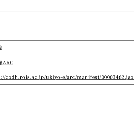
絵
館ARC
s://codh.rois.ac.jp/ukiyo-e/arc/manifest/00003462.js