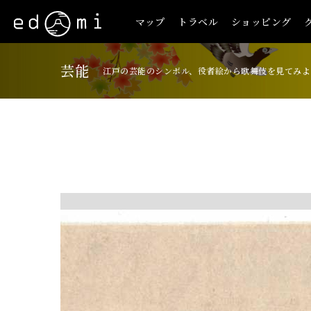
マップ
トラベル
ショッピング
芸能
江戸の芸能のシンボル、役者絵から歌舞伎を見てみよ
+
-