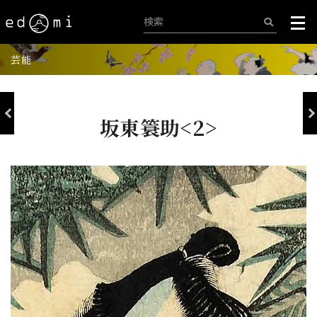
芸能
坂東簑助<2>
+
-