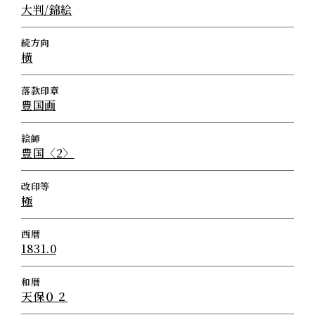
大判/錦絵
続方向
横
落款印章
豊国画
絵師
豊国〈2〉
改印等
極
西暦
1831.0
和暦
天保０２