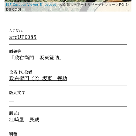
IIIF Curation Viewer Embedded
| 立命館大学アートリサーチセンター／ROIS-
I
DS CODH
D
ACNo.
arcUP0085
画題等
「政右衛門 坂東簑助」
役名.代.役者
政右衛門〈2〉坂東 簑助
版元文字
－
版元1
江崎屋 辰蔵
判種