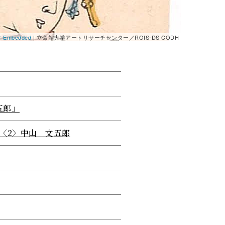
er Embedded
| 立命館大学アートリサーチセンター／ROIS-DS CODH
五郎」
〈2〉中山 文五郎