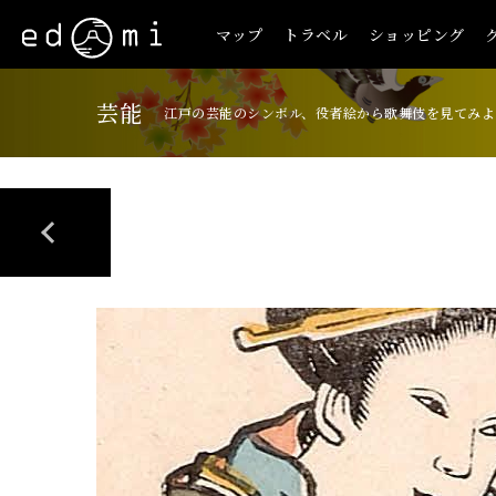
マップ
トラベル
ショッピング
芸能
江戸の芸能のシンボル、役者絵から歌舞伎を見てみよ
+
-