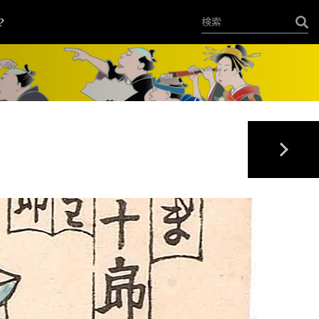
？
+
-