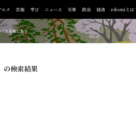
グルメ
芸能
学び
ニュース
災害
政治
経済
edomiとは
めぐりを楽しもう
）
の検索結果