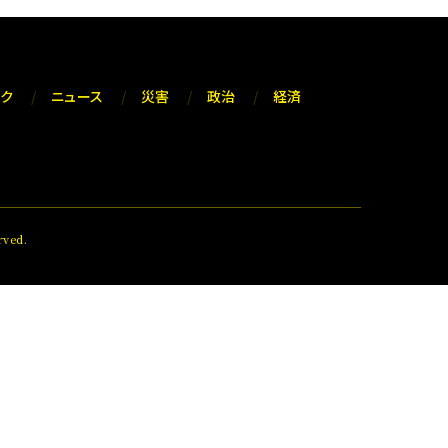
ック
ニュース
災害
政治
経済
ved.