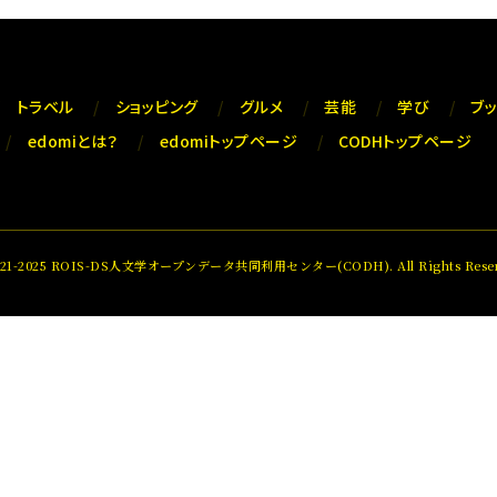
トラベル
ショッピング
グルメ
芸能
学び
ブ
edomiとは？
edomiトップページ
CODHトップページ
021-2025 ROIS-DS人文学オープンデータ共同利用センター(CODH). All Rights Reser