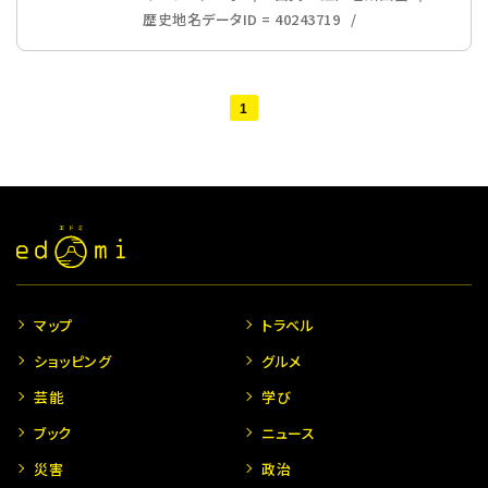
歴史地名データID = 40243719
1
マップ
トラベル
ショッピング
グルメ
芸能
学び
ブック
ニュース
災害
政治