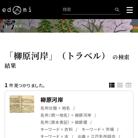
トラベル
「柳原河岸」（トラベル）
の検索
結果
1
件見つかりました。
柳原河岸
名所分類 = 地名
名所（統一地名） = 柳原河岸
名所（原本表記） = 柳原堤
キーワード = 衣料
キーワード = 市場
キーワード = 水
出典 = 江戸名所図会