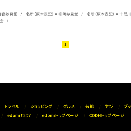
 柳島妙見堂
名所（原本表記） = 柳嶋妙見堂
名所（原本表記） = 十間
図会
1
トラベル
ショッピング
グルメ
芸能
学び
ブ
edomiとは？
edomiトップページ
CODHトップページ