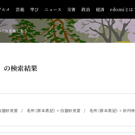
グルメ
芸能
学び
ニュース
災害
政治
経済
edomiとは
めぐりを楽しもう
）
の検索結果
 白銀妙見堂
名所（原本表記） = 白銀妙見堂
名所（原本表記） = 妙円