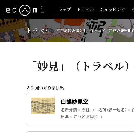
マップ
トラベル
ショッピング
トラベル
江戸周辺の海や山、寺社など、江戸の観光地
「妙見」（トラベル
2
件見つかりました。
白銀妙見堂
名所分類 = 寺社
名所（統一地名） =
出典 = 江戸名所図会