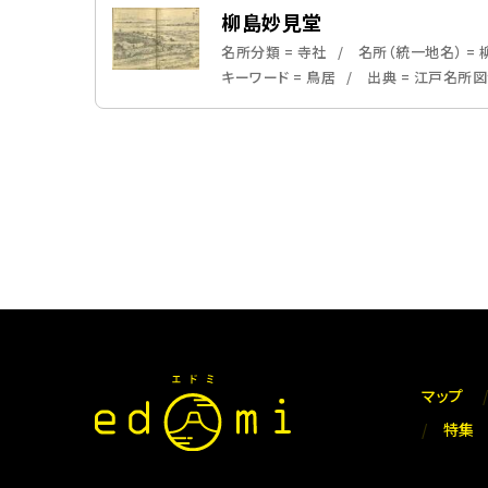
柳島妙見堂
名所分類 = 寺社
名所（統一地名） =
キーワード = 鳥居
出典 = 江戸名所
マップ
特集