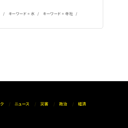
川
キーワード = 水
キーワード = 寺社
ック
ニュース
災害
政治
経済