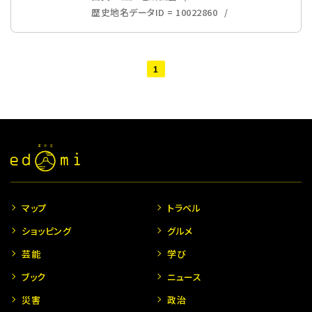
歴史地名データID = 10022860
1
マップ
トラベル
ショッピング
グルメ
芸能
学び
ブック
ニュース
災害
政治