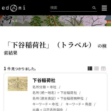
トラベル
「下谷稲荷社」（トラベル）
の検
索結果
1
件見つかりました。
下谷稲荷社
名所分類 = 寺社
名所（統一地名） = 下谷稲荷社
名所（原本表記） = 下谷稲荷明神社
キーワード = 寺社
キーワード = 鳥居
出典 = 江戸名所図会