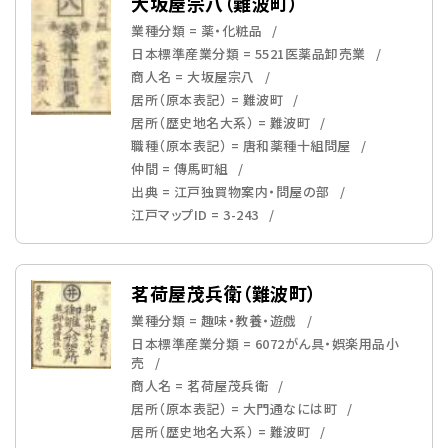
大坂屋宗八（難波町）
業種分類 = 薬・化粧品
日本標準産業分類 = 5521医薬品卸売業
商人名 = 大坂屋宗八
居所（原本表記） = 難波町
居所（歴史地名大系） = 難波町
職種（原本表記） = 唐和薬種十組問屋
仲間 = 傳馬町組
出典 = 江戸独買物案内・問屋の部
江戸マップID = 3-243
茗荷屋茂兵衛（難波町）
業種分類 = 趣味・教養・遊戯
日本標準産業分類 = 6072がん具・娯楽用品小
売
商人名 = 茗荷屋茂兵衛
居所（原本表記） = 大門通なには町
居所（歴史地名大系） = 難波町