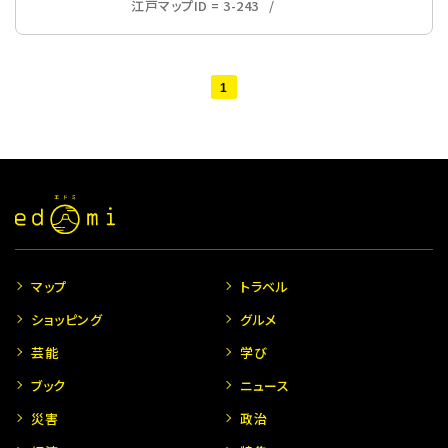
江戸マップID = 3-243
1
マップ
トラベル
ショッピング
グルメ
芸能
学び
ブック
ニュース
災害
政治