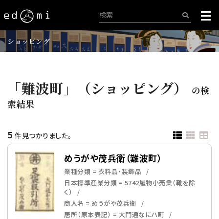
ショッピング
「難波町」（ショッピング）
の検
索結果
5
件見つかりました。
めうがや茂兵衛（難波町）
業種分類 = 衣料品・装飾品
日本標準産業分類 = 5742履物小売業（靴を除
く）
商人名 = めうがや茂兵衛
居所（原本表記） = 大門通なにハ町