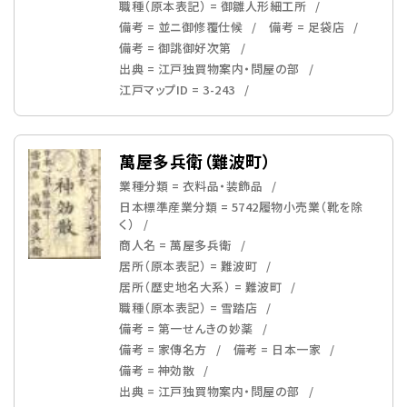
職種（原本表記） = 御雛人形細工所
備考 = 並ニ御修覆仕候
備考 = 足袋店
備考 = 御誂御好次第
出典 = 江戸独買物案内・問屋の部
江戸マップID = 3-243
萬屋多兵衛（難波町）
業種分類 = 衣料品・装飾品
日本標準産業分類 = 5742履物小売業（靴を除
く）
商人名 = 萬屋多兵衛
居所（原本表記） = 難波町
居所（歴史地名大系） = 難波町
職種（原本表記） = 雪踏店
備考 = 第一せんきの妙薬
備考 = 家傳名方
備考 = 日本一家
備考 = 神効散
出典 = 江戸独買物案内・問屋の部