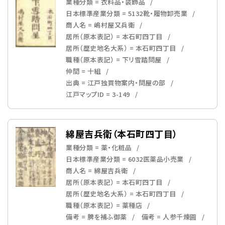
業種分類 = 衣料品・装飾品
日本標準産業分類 = 5132靴・履物卸売業
商人名 = 嶋村屋又兵衛
居所（原本表記） = 本石町四丁目
居所（歴史地名大系） = 本石町四丁目
職種（原本表記） = 下リ雪踏問屋
仲間 = 十組
出典 = 江戸独買物案内・問屋の部
江戸マップID = 3-149
綿屋吉兵衛（本石町四丁目）
業種分類 = 薬・化粧品
日本標準産業分類 = 6032医薬品小売業
商人名 = 綿屋吉兵衛
居所（原本表記） = 本石町四丁目
居所（歴史地名大系） = 本石町四丁目
職種（原本表記） = 薬種店
備考 = 脾を補ふ御薬
備考 = 人参千煉圓