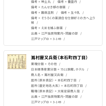
備考 = 坤土丸
備考 = 養盛丹
備考 = たんせき蛥の御薬
備考 = 難病主剤
備考 = 生々乳
備考 = そうろくの薬調合を仕御好ミの方へ上り
候
備考 = え米を補ふ御薬
出典 = 江戸独買物案内・問屋の部
江戸マップID = 3-149
嶌村屋又兵衛（本石町四丁目）
業種分類 = その他
日本標準産業分類 = 7511旅館，ホテル
商人名 = 嶌村屋又兵衛
居所（原本表記） = 本石町四丁目
居所（歴史地名大系） = 本石町四丁目
職種（原本表記） = 大坂足袋商人宿
出典 = 江戸独買物案内・問屋の部
江戸マップID = 3-149