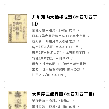
升川河内大橡橘成澄（本石町四丁
目）
業種分類 = 道具・日用品・武具
日本標準産業分類 = 6011家具小売業
商人名 = 升川河内大橡橘成澄
居所（原本表記） = 本石町四丁目
居所（歴史地名大系） = 本石町四丁目
職種（原本表記） = 御額師
備考 = 神社仏閣
備考 = 彫物看板
出典 = 江戸独買物案内・問屋の部
江戸マップID = 3-149
大黒屋三郎兵衛（本石町四丁目）
業種分類 = 衣料品・装飾品
業種分類 = 道具・日用品・武具