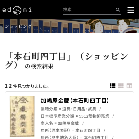
ショッピング
「本石町四丁目」（ショッピン
グ）
の検索結果
12
件見つかりました。
加嶋屋金蔵（本石町四丁目）
業種分類 = 道具・日用品・武具
日本標準産業分類 = 5512荒物卸売業
商人名 = 加嶋屋金蔵
居所（原本表記） = 本石町四丁目
居所（歴史地名大系） = 本石町四丁目