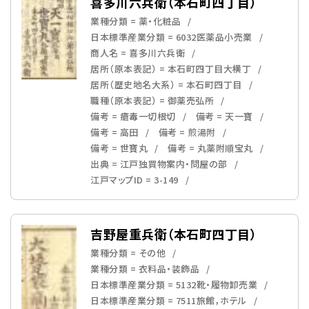
喜多川六兵衛（本石町四丁目）
業種分類 = 薬・化粧品
日本標準産業分類 = 6032医薬品小売業
商人名 = 喜多川六兵衛
居所（原本表記） = 本石町四丁目大横丁
居所（歴史地名大系） = 本石町四丁目
職種（原本表記） = 御薬売弘所
備考 = 瘡毒一切根切
備考 = 天一寶
備考 = 高田
備考 = 煎湯附
備考 = 世寶丸
備考 = 丸薬附順宝丸
出典 = 江戸独買物案内・問屋の部
江戸マップID = 3-149
吉野屋重兵衛（本石町四丁目）
業種分類 = その他
業種分類 = 衣料品・装飾品
日本標準産業分類 = 5132靴・履物卸売業
日本標準産業分類 = 7511旅館，ホテル