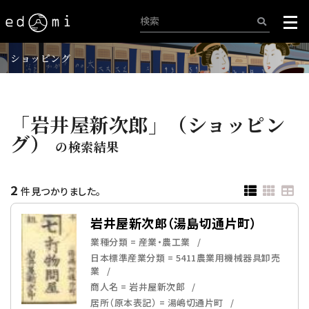
ショッピング
「岩井屋新次郎」（ショッピン
グ）
の検索結果
2
件見つかりました。
岩井屋新次郎（湯島切通片町）
業種分類 = 産業・農工業
日本標準産業分類 = 5411農業用機械器具卸売
業
商人名 = 岩井屋新次郎
居所（原本表記） = 湯嶋切通片町