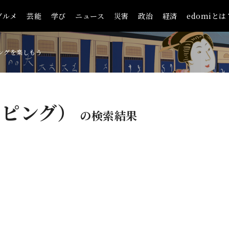
グルメ
芸能
学び
ニュース
災害
政治
経済
edomiとは
ングを楽しもう
ッピング）
の検索結果