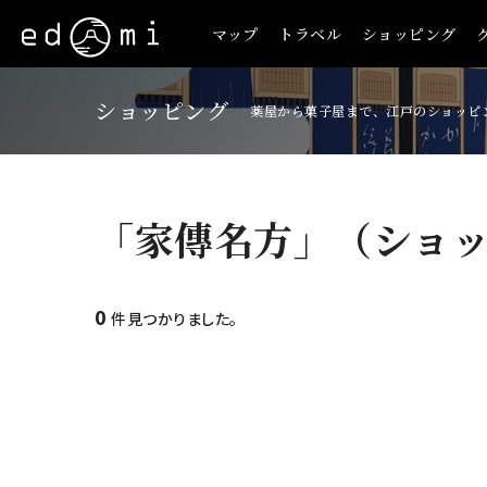
マップ
トラベル
ショッピング
ショッピング
薬屋から菓子屋まで、江戸のショッピ
「家傳名方」（ショ
0
件見つかりました。