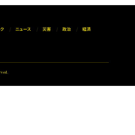
ック
ニュース
災害
政治
経済
ved.