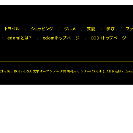
トラベル
ショッピング
グルメ
芸能
学び
ブ
edomiとは？
edomiトップページ
CODHトップページ
021-2025 ROIS-DS人文学オープンデータ共同利用センター(CODH). All Rights Reser