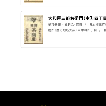
大和屋三郎右衛門（本町四丁目
業種分類 = 食料品・酒類
日本標準産業
居所（歴史地名大系） = 本町四丁目