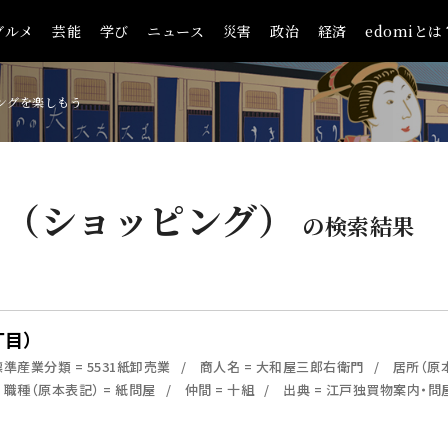
グルメ
芸能
学び
ニュース
災害
政治
経済
edomiとは
ングを楽しもう
」（ショッピング）
の検索結果
目）
準産業分類 = 5531紙卸売業
商人名 = 大和屋三郎右衛門
居所（原
職種（原本表記） = 紙問屋
仲間 = 十組
出典 = 江戸独買物案内・問