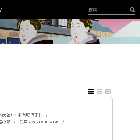
？
本表記） = 本石町四丁目
屋の部
江戸マップID = 3-149