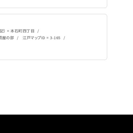
記） = 本石町四丁目
・問屋の部
江戸マップID = 3-165