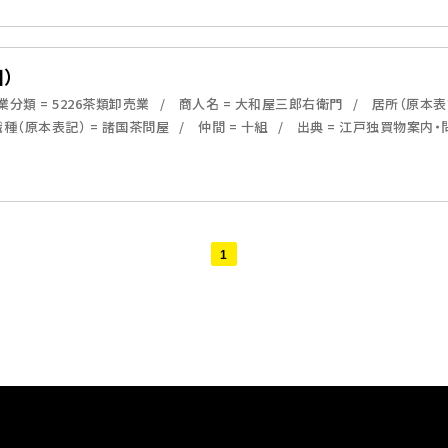
）
分類 = 5226茶類卸売業
商人名 = 大和屋三郎右衛門
居所（原本表
職種（原本表記） = 諸国茶問屋
仲間 = 十組
出典 = 江戸独買物案内
1