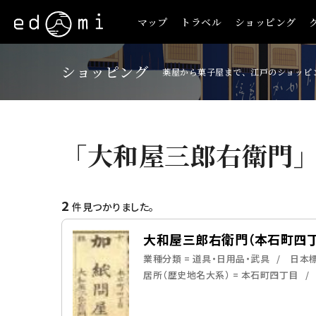
マップ
トラベル
ショッピング
ショッピング
薬屋から菓子屋まで、江戸のショッピ
「大和屋三郎右衛門
2
件見つかりました。
大和屋三郎右衛門（本石町四丁
業種分類 = 道具・日用品・武具
日本標
居所（歴史地名大系） = 本石町四丁目