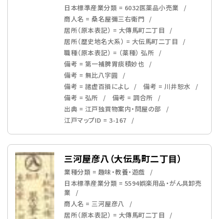
日本標準産業分類 = 6032医薬品小売業
商人名 = 桑名屋彌三右衛門
居所（原本表記） = 大傳馬町二丁目
居所（歴史地名大系） = 大伝馬町二丁目
職種（原本表記） = （薬種） 弘所
備考 = 第一補脾胃痰積妙也
備考 = 無比八字圓
備考 = 諸虚百損によし
備考 = 川井恕水
備考 = 弘所
備考 = 調合所
出典 = 江戸独買物案内・問屋の部
江戸マップID = 3-167
三河屋彦八（大伝馬町二丁目）
業種分類 = 趣味・教養・遊戯
日本標準産業分類 = 5594娯楽用品・がん具卸売
業
商人名 = 三河屋彦八
居所（原本表記） = 大傳馬町二丁目