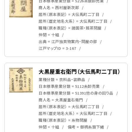
日本標準産業分類 = 5226茶類卸売業
商人名 = 西村屋新次郎
居所（原本表記） = 大伝馬町二丁目
居所（歴史地名大系） = 大伝馬町二丁目
職種（原本表記） = 諸国茶・銘茶問屋
仲間 = 十組
出典 = 江戸独買物案内・問屋の部
江戸マップID = 3-167
大黒屋重右衛門（大伝馬町二丁目）
業種分類 = 衣料品・装飾品
日本標準産業分類 = 5112糸卸売業
日本標準産業分類 = 51391他の身の回り品
商人名 = 大黒屋重右衛門
居所（原本表記） = 大伝馬町二丁目
居所（歴史地名大系） = 大伝馬町二丁目
職種（原本表記） = 糸物問屋
仲間 = 十組
備考 = 御柄糸類下緒