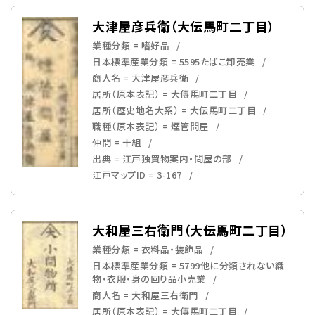
大津屋彦兵衛（大伝馬町二丁目）
業種分類 = 嗜好品
日本標準産業分類 = 5595たばこ卸売業
商人名 = 大津屋彦兵衛
居所（原本表記） = 大傳馬町二丁目
居所（歴史地名大系） = 大伝馬町二丁目
職種（原本表記） = 煙管問屋
仲間 = 十組
出典 = 江戸独買物案内・問屋の部
江戸マップID = 3-167
大和屋三右衛門（大伝馬町二丁目）
業種分類 = 衣料品・装飾品
日本標準産業分類 = 5799他に分類されない織
物・衣服・身の回り品小売業
商人名 = 大和屋三右衛門
居所（原本表記） = 大傳馬町二丁目