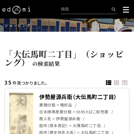
ショッピング
「大伝馬町二丁目」（ショッピ
ング）
の検索結果
35
件見つかりました。
伊勢屋源兵衛（大伝馬町二丁目）
業種分類 = 嗜好品
日本標準産業分類 = 5595たばこ卸売業
商人名 = 伊勢屋源兵衛
居所（原本表記） = 大傳馬町二丁目
居所（歴史地名大系） = 大伝馬町二丁目