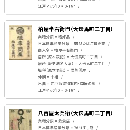
江戸マップID = 3-167
柏屋半右衛門（大伝馬町二丁目）
業種分類 = 嗜好品
日本標準産業分類 = 5595たばこ卸売業
商人名 = 柏屋半右衛門
居所（原本表記） = 大伝馬町二丁目
居所（歴史地名大系） = 大伝馬町二丁目
職種（原本表記） = 煙草問屋
仲間 = 十組
出典 = 江戸独買物案内・問屋の部
江戸マップID = 3-167
八百屋太兵衛（大伝馬町二丁目）
業種分類 = 飲食店
日本標準産業分類 = 7641すし店