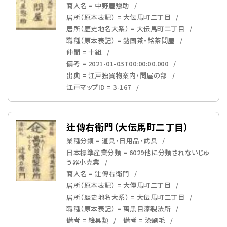
商人名 = 中野屋惣助
居所（原本表記） = 大伝馬町二丁目
居所（歴史地名大系） = 大伝馬町二丁目
職種（原本表記） = 諸国茶・銘茶問屋
仲間 = 十組
備考 = 2021-01-03T00:00:00.000
出典 = 江戸独買物案内・問屋の部
江戸マップID = 3-167
辻傳右衛門（大伝馬町二丁目）
業種分類 = 道具・日用品・武具
日本標準産業分類 = 6029他に分類されないじゅ
う器小売業
商人名 = 辻傳右衛門
居所（原本表記） = 大傳馬町二丁目
居所（歴史地名大系） = 大伝馬町二丁目
職種（原本表記） = 萬黒目漆製法所
備考 = 絵具類
備考 = 漆刷毛