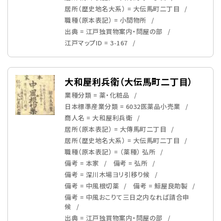
居所（歴史地名大系） = 大伝馬町二丁目
職種（原本表記） = 小間物所
出典 = 江戸独買物案内・問屋の部
江戸マップID = 3-167
大和屋利兵衛（大伝馬町二丁目）
業種分類 = 薬・化粧品
日本標準産業分類 = 6032医薬品小売業
商人名 = 大和屋利兵衛
居所（原本表記） = 大傳馬町二丁目
居所（歴史地名大系） = 大伝馬町二丁目
職種（原本表記） = （薬種） 弘所
備考 = 本家
備考 = 弘所
備考 = 深川木場ヨリ引移り候
備考 = 中風根切薬
備考 = 鯨屋良助製
備考 = 中風おこりて三日之内なれば請合申
候
出典 = 江戸独買物案内・問屋の部