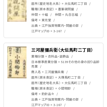
居所（歴史地名大系） = 大伝馬町二丁目
職種（原本表記） = 墨筆硯問屋
仲間 = 十組
仲間 = 丸合古組
備考 = 東光堂
出典 = 江戸独買物案内・問屋の部
江戸マップID = 3-167
三河屋彌兵衛（大伝馬町二丁目）
業種分類 = 衣料品・装飾品
日本標準産業分類 = 5139その他の身の回り品卸
売業
商人名 = 三河屋彌兵衛
居所（原本表記） = 大傳馬町二丁目
居所（歴史地名大系） = 大伝馬町二丁目
職種（原本表記） = 小間物卸
備考 = 釣針品々
出典 = 江戸独買物案内・問屋の部
江戸マップID = 3-167