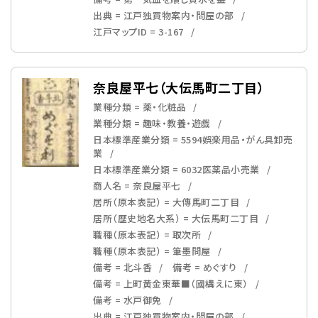
出典 = 江戸独買物案内・問屋の部
江戸マップID = 3-167
奈良屋平七（大伝馬町二丁目）
業種分類 = 薬・化粧品
業種分類 = 趣味・教養・遊戯
日本標準産業分類 = 5594娯楽用品・がん具卸売
業
日本標準産業分類 = 6032医薬品小売業
商人名 = 奈良屋平七
居所（原本表記） = 大傳馬町二丁目
居所（歴史地名大系） = 大伝馬町二丁目
職種（原本表記） = 取次所
職種（原本表記） = 筆墨問屋
備考 = 北斗香
備考 = めぐすり
備考 = 上町黄金東華■（國構えに東）
備考 = 水戸御免
出典 = 江戸独買物案内・問屋の部