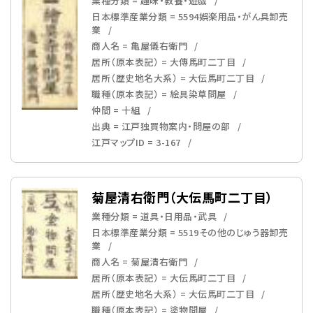
業種分類 = 趣味・教養・遊戯
日本標準産業分類 = 5594娯楽用品・がん具卸売
業
商人名 = 亀屋儀右衛門
居所（原本表記） = 大傳馬町二丁目
居所（歴史地名大系） = 大伝馬町二丁目
職種（原本表記） = 絵具染草問屋
仲間 = 十組
出典 = 江戸独買物案内・問屋の部
江戸マップID = 3-167
菊屋清右衛門（大伝馬町二丁目）
業種分類 = 道具・日用品・武具
日本標準産業分類 = 5519その他のじゅう器卸売
業
商人名 = 菊屋清右衛門
居所（原本表記） = 大伝馬町二丁目
居所（歴史地名大系） = 大伝馬町二丁目
職種（原本表記） = 塗物問屋