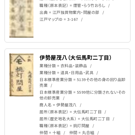
職種（原本表記） = 煙管・らう竹おろし
出典 = 江戸独買物案内・問屋の部
江戸マップID = 3-167
伊勢屋茂八（大伝馬町二丁目）
業種分類 = 衣料品・装飾品
業種分類 = 道具・日用品・武具
日本標準産業分類 = 5139その他の身の回り品卸
売業
日本標準産業分類 = 5599他に分類されないその
他の卸売業
商人名 = 伊勢屋茂八
居所（原本表記） = 大伝馬町二丁目
居所（歴史地名大系） = 大伝馬町二丁目
職種（原本表記） = 挑灯問屋
仲間 = 十組
仲間 = 丸合組