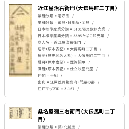
近江屋治右衛門（大伝馬町二丁目）
業種分類 = 嗜好品
業種分類 = 道具・日用品・武具
日本標準産業分類 = 5131寝具類卸売業
日本標準産業分類 = 5595たばこ卸売業
商人名 = 近江屋治右衛門
居所（原本表記） = 大傳馬町二丁目
居所（歴史地名大系） = 大伝馬町二丁目
職種（原本表記） = 煙管問屋
職種（原本表記） = 仕立蚊屋問屋
仲間 = 十組
出典 = 江戸独買物案内・問屋の部
江戸マップID = 3-167
桑名屋彌三右衛門（大伝馬町二丁
目）
業種分類 = 薬・化粧品