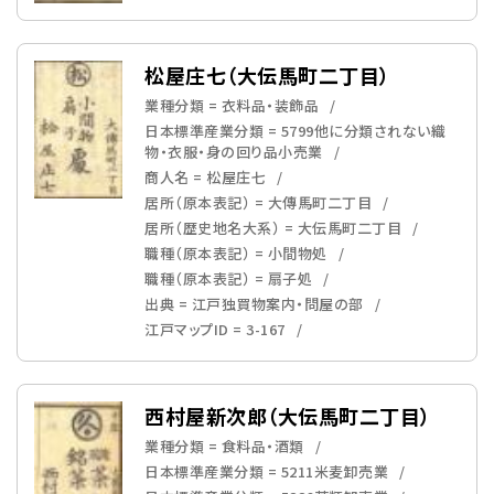
松屋庄七（大伝馬町二丁目）
業種分類 = 衣料品・装飾品
日本標準産業分類 = 5799他に分類されない織
物・衣服・身の回り品小売業
商人名 = 松屋庄七
居所（原本表記） = 大傳馬町二丁目
居所（歴史地名大系） = 大伝馬町二丁目
職種（原本表記） = 小間物処
職種（原本表記） = 扇子処
出典 = 江戸独買物案内・問屋の部
江戸マップID = 3-167
西村屋新次郎（大伝馬町二丁目）
業種分類 = 食料品・酒類
日本標準産業分類 = 5211米麦卸売業