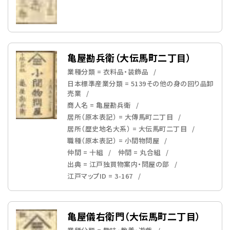
亀屋勘兵衛（大伝馬町二丁目）
業種分類 = 衣料品・装飾品
日本標準産業分類 = 5139その他の身の回り品卸
売業
商人名 = 亀屋勘兵衛
居所（原本表記） = 大傳馬町二丁目
居所（歴史地名大系） = 大伝馬町二丁目
職種（原本表記） = 小間物問屋
仲間 = 十組
仲間 = 丸合組
出典 = 江戸独買物案内・問屋の部
江戸マップID = 3-167
亀屋儀右衛門（大伝馬町二丁目）