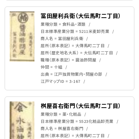
冨田屋利兵衛（大伝馬町二丁目）
業種分類 = 食料品・酒類
日本標準産業分類 = 5211米麦卸売業
商人名 = 冨田屋利兵衛
居所（原本表記） = 大傳馬町二丁目
居所（歴史地名大系） = 大伝馬町二丁目
職種（原本表記） = 醤油酢問屋
仲間 = 十組
出典 = 江戸独買物案内・問屋の部
江戸マップID = 3-167
桝屋喜右衛門（大伝馬町二丁目）
業種分類 = 薬・化粧品
日本標準産業分類 = 5523化粧品卸売業
商人名 = 桝屋喜右衛門
居所（原本表記） = 大傳馬町二丁目