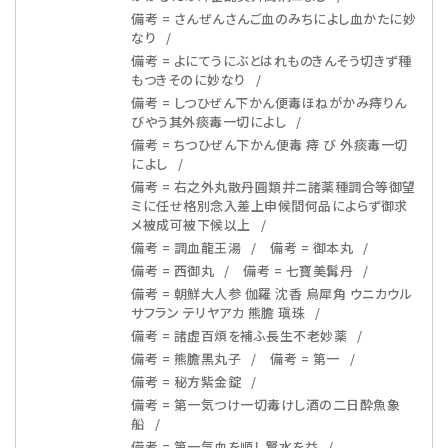
備考 = さんぜんさんご血のみちによし血かたに妙
なり
備考 = よにてうにぶとはれものきんそう切きず種
もつきそのに妙なり
備考 = しつひぜん下かん便毒ほねがかみ痔りん
びやう其外痰毒一切によし
備考 = ちつひぜん下かん便毒 痔 び 外痰毒一切
によし
備考 = 右之外丸散丹圓類并ニ諸薬種調合等御望
ミに任せ格別念入差上申候間何品によらず御求
メ被成可被下候以上
備考 = 調血龍王湯
備考 = 御本丸
備考 = 西御丸
備考 = 七寶美髯丹
備考 = 朝鮮大人参 伽羅 沈香 烏犀角 ウニカウル
サフラン テリヤアカ 熊膽 瑱珠
備考 = 諸虚百煩を補ふ長生不老妙薬
備考 = 熊膽黒丸子
備考 = 第一
備考 = 秘方紫金錠
備考 = 第一気つけ一切毒けし酒の二日酔魚象
船
備考 = 第一気血を順し賢水を益