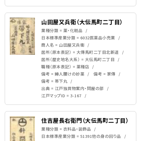
山田屋又兵衛（大伝馬町二丁目）
業種分類 = 薬・化粧品
日本標準産業分類 = 6032医薬品小売業
商人名 = 山田屋又兵衛
居所（原本表記） = 大傳馬町二丁目北新道
居所（歴史地名大系） = 大伝馬町二丁目
職種（原本表記） = 薬種店
備考 = 婦人腰けの妙薬
備考 = 家傳
備考 = 帯下丸
出典 = 江戸独買物案内・問屋の部
江戸マップID = 3-167
住吉屋長右衛門（大伝馬町二丁目）
業種分類 = 衣料品・装飾品
日本標準産業分類 = 51391他の身の回り品