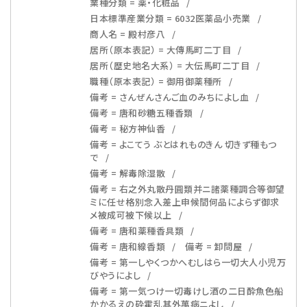
業種分類 = 薬・化粧品
日本標準産業分類 = 6032医薬品小売業
商人名 = 殿村彦八
居所（原本表記） = 大傳馬町二丁目
居所（歴史地名大系） = 大伝馬町二丁目
職種（原本表記） = 御用御薬種所
備考 = さんぜんさんご血のみちによし血
備考 = 唐和砂糖五種香類
備考 = 秘方神仙香
備考 = よこてう ぶとはれものきん 切きず種もつ
で
備考 = 解毒除湿散
備考 = 右之外丸散丹圓類并ニ諸薬種調合等御望
ミに任せ格別念入差上申候間何品によらず御求
メ被成可被下候以上
備考 = 唐和薬種香具類
備考 = 唐和線香類
備考 = 卸問屋
備考 = 第一しやくつかへむしはら一切大人小児万
びやうによし
備考 = 第一気つけ一切毒けし酒の二日酔魚色船
かかるえの砕霍乱其外萬病ニよし