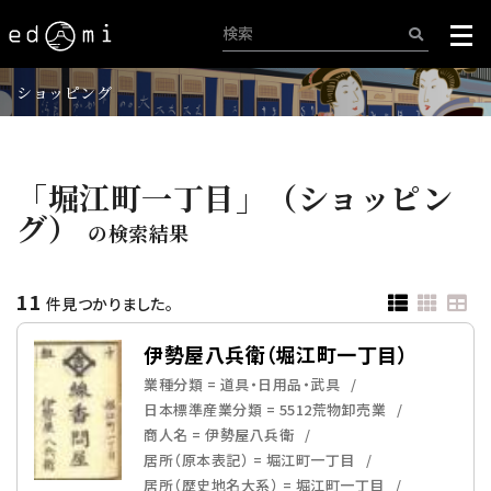
ショッピング
「堀江町一丁目」（ショッピン
グ）
の検索結果
11
件見つかりました。
伊勢屋八兵衛（堀江町一丁目）
業種分類 = 道具・日用品・武具
日本標準産業分類 = 5512荒物卸売業
商人名 = 伊勢屋八兵衛
居所（原本表記） = 堀江町一丁目
居所（歴史地名大系） = 堀江町一丁目