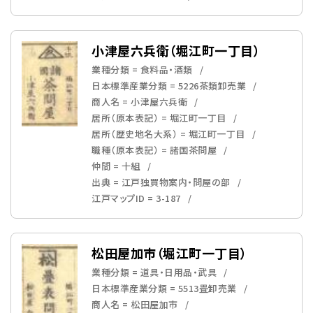
小津屋六兵衛（堀江町一丁目）
業種分類 = 食料品・酒類
日本標準産業分類 = 5226茶類卸売業
商人名 = 小津屋六兵衛
居所（原本表記） = 堀江町一丁目
居所（歴史地名大系） = 堀江町一丁目
職種（原本表記） = 諸国茶問屋
仲間 = 十組
出典 = 江戸独買物案内・問屋の部
江戸マップID = 3-187
松田屋加市（堀江町一丁目）
業種分類 = 道具・日用品・武具
日本標準産業分類 = 5513畳卸売業
商人名 = 松田屋加市