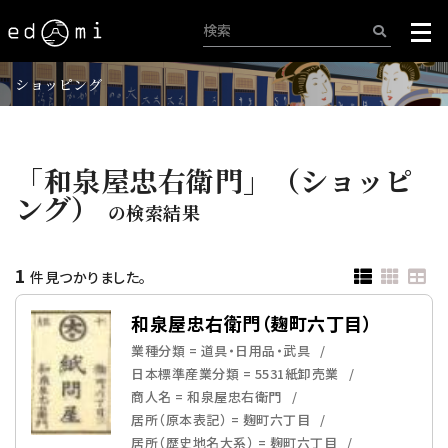
ショッピング
「和泉屋忠右衛門」（ショッピ
ング）
の検索結果
1
件見つかりました。
和泉屋忠右衛門（麹町六丁目）
業種分類 = 道具・日用品・武具
日本標準産業分類 = 5531紙卸売業
商人名 = 和泉屋忠右衛門
居所（原本表記） = 麹町六丁目
居所（歴史地名大系） = 麹町六丁目