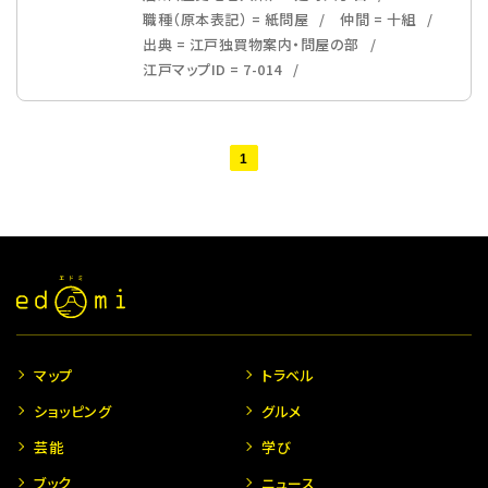
職種（原本表記） = 紙問屋
仲間 = 十組
出典 = 江戸独買物案内・問屋の部
江戸マップID = 7-014
1
マップ
トラベル
ショッピング
グルメ
芸能
学び
ブック
ニュース