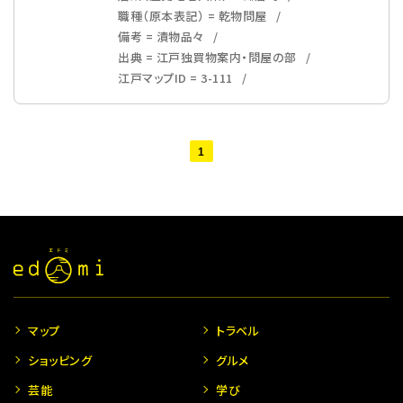
職種（原本表記） = 乾物問屋
備考 = 漬物品々
出典 = 江戸独買物案内・問屋の部
江戸マップID = 3-111
1
マップ
トラベル
ショッピング
グルメ
芸能
学び