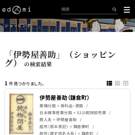
ショッピング
「伊勢屋善助」（ショッピン
グ）
の検索結果
1
件見つかりました。
伊勢屋善助（鎌倉町）
業種分類 = 食料品・酒類
日本標準産業分類 = 5223乾物卸売業
商人名 = 伊勢屋善助
居所（原本表記） = 鎌倉横町
居所（歴史地名大系） = 鎌倉町