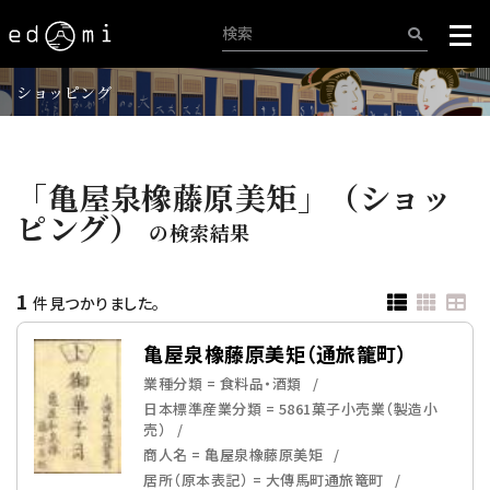
ショッピング
「亀屋泉橡藤原美矩」（ショッ
ピング）
の検索結果
1
件見つかりました。
亀屋泉橡藤原美矩（通旅籠町）
業種分類 = 食料品・酒類
日本標準産業分類 = 5861菓子小売業（製造小
売）
商人名 = 亀屋泉橡藤原美矩
居所（原本表記） = 大傳馬町通旅篭町