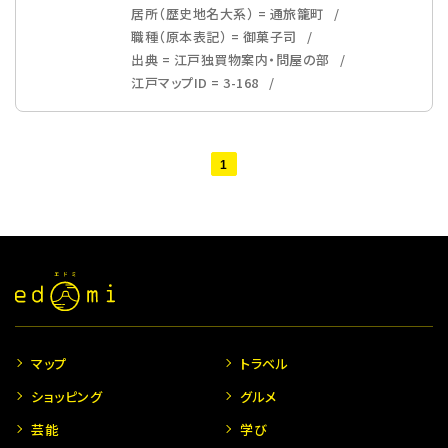
居所（歴史地名大系） = 通旅籠町
職種（原本表記） = 御菓子司
出典 = 江戸独買物案内・問屋の部
江戸マップID = 3-168
1
マップ
トラベル
ショッピング
グルメ
芸能
学び