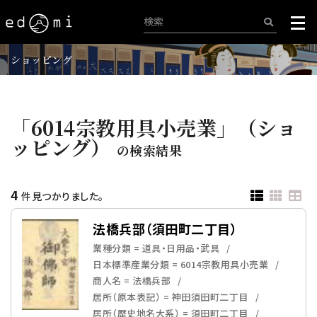
ショッピング
「6014宗教用具小売業」（ショ
ッピング）
の検索結果
4
件見つかりました。
法橋兵部（須田町二丁目）
業種分類 = 道具・日用品・武具
日本標準産業分類 = 6014宗教用具小売業
商人名 = 法橋兵部
居所（原本表記） = 神田須田町二丁目
居所（歴史地名大系） = 須田町二丁目