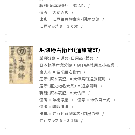
職種（原本表記） = 御仏師
備考 = 大覚寺宮
出典 = 江戸独買物案内・問屋の部
江戸マップID = 3-008
堀切勝右衛門（通旅籠町）
業種分類 = 道具・日用品・武具
日本標準産業分類 = 6014宗教用具小売業
商人名 = 堀切勝右衛門
居所（原本表記） = 大傳馬町通旅籠町
居所（歴史地名大系） = 通旅籠町
職種（原本表記） = 大仏師
備考 = 法橋浄慶
備考 = 神仏具一式
備考 = 嵯峨御用
出典 = 江戸独買物案内・問屋の部
江戸マップID = 3-168