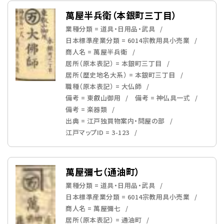
萬屋半兵衛（本銀町三丁目）
業種分類 = 道具・日用品・武具
日本標準産業分類 = 6014宗教用具小売業
商人名 = 萬屋半兵衛
居所（原本表記） = 本銀町三丁目
居所（歴史地名大系） = 本銀町三丁目
職種（原本表記） = 大仏師
備考 = 東叡山御用
備考 = 神仏具一式
備考 = 楽器類
出典 = 江戸独買物案内・問屋の部
江戸マップID = 3-123
萬屋彌七（通油町）
業種分類 = 道具・日用品・武具
日本標準産業分類 = 6014宗教用具小売業
商人名 = 萬屋彌七
居所（原本表記） = 通油町