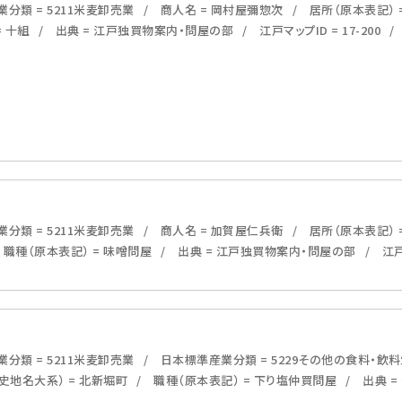
分類 = 5211米麦卸売業
商人名 = 岡村屋彌惣次
居所（原本表記） 
= 十組
出典 = 江戸独買物案内・問屋の部
江戸マップID = 17-200
分類 = 5211米麦卸売業
商人名 = 加賀屋仁兵衛
居所（原本表記） 
職種（原本表記） = 味噌問屋
出典 = 江戸独買物案内・問屋の部
江戸
分類 = 5211米麦卸売業
日本標準産業分類 = 5229その他の食料・飲
史地名大系） = 北新堀町
職種（原本表記） = 下り塩仲買問屋
出典 