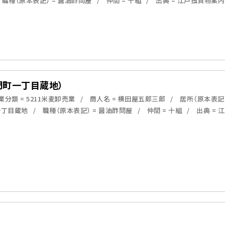
職種（原本表記） = 醤油酢問屋
仲間 = 十組
出典 = 江戸独買物案
門町一丁目蔵地）
分類 = 5211米麦卸売業
商人名 = 横田屋五郎三郎
居所（原本表記
一丁目蔵地
職種（原本表記） = 醤油酢問屋
仲間 = 十組
出典 =