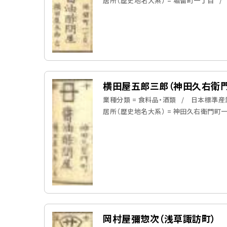
居所（歴史地名大系） = 堀留町一丁目
横田屋五郎三郎（神田久右衛
業種分類 = 食料品・酒類
日本標準産業
居所（歴史地名大系） = 神田久右衛門町
岡村屋彌惣次（浅草諏訪町）