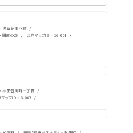
= 浅草花川戸町
内・問屋の部
江戸マップID = 16-001
 = 神田皆川町一丁目
マップID = 3-067
= 呉服町
居所（歴史地名大系） = 呉服町