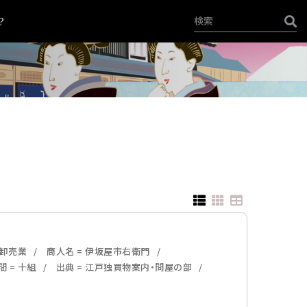
？
料卸売業
商人名 = 伊坂屋市右衛門
間 = 十組
出典 = 江戸独買物案内・問屋の部