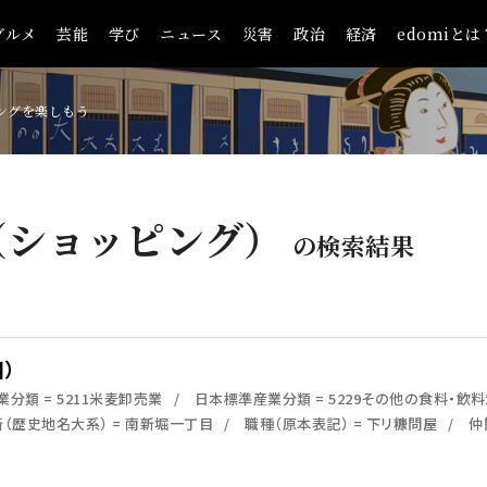
グルメ
芸能
学び
ニュース
災害
政治
経済
edomiとは
ングを楽しもう
（ショッピング）
の検索結果
）
分類 = 5211米麦卸売業
日本標準産業分類 = 5229その他の食料・飲
（歴史地名大系） = 南新堀一丁目
職種（原本表記） = 下リ糠問屋
仲