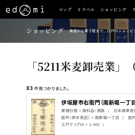
マップ
トラベル
ショッピング
ショッピング
薬屋から菓子屋まで、江戸のショッピ
「5211米麦卸売業」
83
件見つかりました。
伊坂屋市右衛門（南新堀一丁目
業種分類 = 食料品・酒類
日本標準産業
居所（原本表記） = 南新堀一丁目
居所
江戸マップID = 2-402