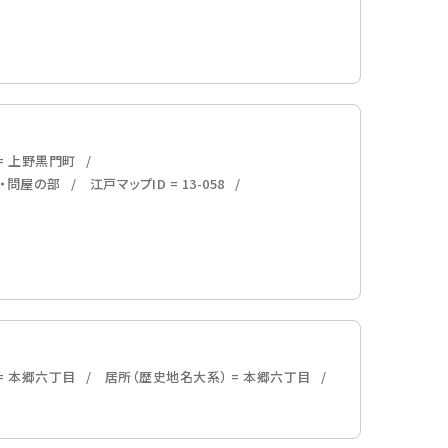
= 上野黒門町
内・問屋の部
江戸マップID = 13-058
= 本郷六丁目
居所（歴史地名大系） = 本郷六丁目