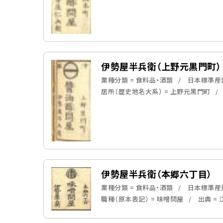
伊勢屋半兵衛（上野元黒門町）
業種分類 = 食料品・酒類
日本標準産業
居所（歴史地名大系） = 上野元黒門町
伊勢屋半兵衛（本郷六丁目）
業種分類 = 食料品・酒類
日本標準産業
職種（原本表記） = 味噌問屋
出典 =