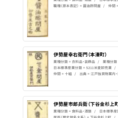
職種（原本表記） = 醤油酢問屋
仲間 
伊勢屋幸右衛門（本湊町）
業種分類 = 衣料品・装飾品
業種分類 
日本標準産業分類 = 5211米麦卸売業
仲間 = 十組
出典 = 江戸独買物案内
伊勢屋市郎兵衛（下谷金杉上町
業種分類 = 食料品・酒類
日本標準産業
居所（歴史地名大系） = 下谷金杉上町