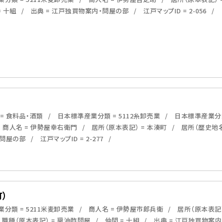
= 十組
出典 = 江戸独買物案内・問屋の部
江戸マップID = 2-056
= 食料品・酒類
日本標準産業分類 = 5112糸卸売業
日本標準産業分類
商人名 = 伊勢屋幸右衛門
居所（原本表記） = 本湊町
居所（歴史地名
・問屋の部
江戸マップID = 2-277
）
分類 = 5211米麦卸売業
商人名 = 伊勢屋市郎兵衛
居所（原本表記
職種（原本表記） = 醤油酢問屋
仲間 = 十組
出典 = 江戸独買物案