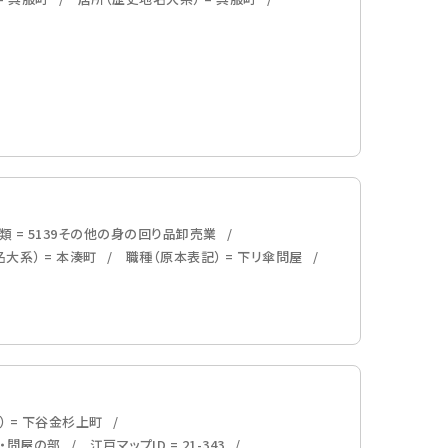
 = 5139その他の身の回り品卸売業
大系） = 本湊町
職種（原本表記） = 下リ傘問屋
） = 下谷金杉上町
内・問屋の部
江戸マップID = 21-343