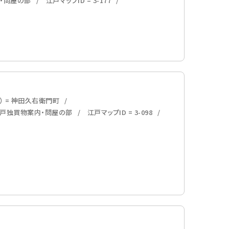
内・問屋の部
江戸マップID = 3-177
） = 神田久右衛門町
 江戸独買物案内・問屋の部
江戸マップID = 3-098