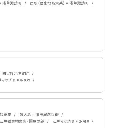
= 浅草諏訪町
居所（歴史地名大系） = 浅草諏訪町
= 四ツ谷北伊賀町
マップID = 8-039
料卸売業
商人名 = 加田屋彦兵衛
= 江戸独買物案内・問屋の部
江戸マップID = 2-410