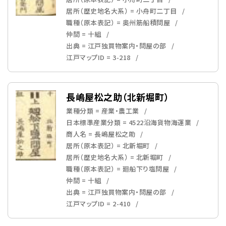
居所（歴史地名大系） = 小舟町二丁目
職種（原本表記） = 奥州筋船積問屋
仲間 = 十組
出典 = 江戸独買物案内・問屋の部
江戸マップID = 3-218
長嶋屋松之助（北新堀町）
業種分類 = 産業・農工業
日本標準産業分類 = 4522沿海貨物海運業
商人名 = 長嶋屋松之助
居所（原本表記） = 北新堀町
居所（歴史地名大系） = 北新堀町
職種（原本表記） = 廻船下り塩問屋
仲間 = 十組
出典 = 江戸独買物案内・問屋の部
江戸マップID = 2-410