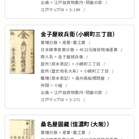
出典 = 江戸独買物案内・問屋の部
江戸マップID = 3-186
金子屋紋兵衛（小網町三丁目）
業種分類 = 産業・農工業
日本標準産業分類 = 4522沿海貨物海運業
商人名 = 金子屋紋兵衛
居所（原本表記） = 小網町三丁目
居所（歴史地名大系） = 小網町三丁目
職種（原本表記） = 奥州筋船積問屋
仲間 = 十組
出典 = 江戸独買物案内・問屋の部
江戸マップID = 3-271
桑名屋圓藏（信濃町（大阪））
業種分類 = 産業・農工業