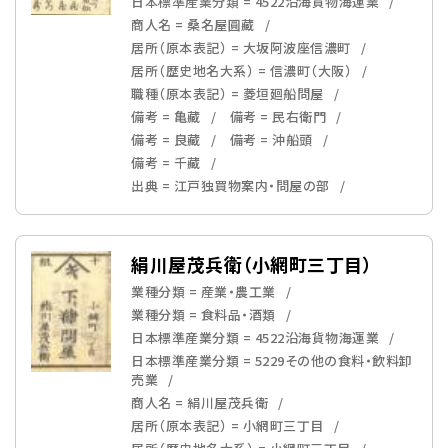
日本標準産業分類 = 4522沿海貨物海運業
商人名 = 桑名屋圓藏
居所（原本表記） = 大坂阿波座信濃町
居所（歴史地名大系） = 信濃町（大阪）
職種（原本表記） = 菱垣廻船問屋
備考 = 亀藏
備考 = 民右衛門
備考 = 良藏
備考 = 沖船頭
備考 = 千藏
出典 = 江戸独買物案内・問屋の部
絹川屋茂兵衛（小網町三丁目）
業種分類 = 産業・農工業
業種分類 = 食料品・酒類
日本標準産業分類 = 4522沿海貨物海運業
日本標準産業分類 = 5229その他の食料・飲料卸
売業
商人名 = 絹川屋茂兵衛
居所（原本表記） = 小網町三丁目