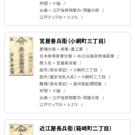
仲間 = 十組
出典 = 江戸独買物案内・問屋の部
江戸マップID = 3-271
宮屋善兵衛（小網町三丁目）
業種分類 = 産業・農工業
日本標準産業分類 = 4522沿海貨物海運業
商人名 = 宮屋善兵衛
居所（原本表記） = 小網町三丁目
居所（歴史地名大系） = 小網町三丁目
職種（原本表記） = 奥州筋船積問屋
仲間 = 十組
出典 = 江戸独買物案内・問屋の部
江戸マップID = 3-271
近江屋長兵衛（箱崎町二丁目）