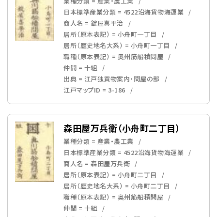
業種分類 = 産業・農工業
日本標準産業分類 = 4522沿海貨物海運業
商人名 = 錠屋喜平治
居所（原本表記） = 小舟町一丁目
居所（歴史地名大系） = 小舟町一丁目
職種（原本表記） = 奥州筋船積問屋
仲間 = 十組
出典 = 江戸独買物案内・問屋の部
江戸マップID = 3-186
森田屋万兵衛（小舟町二丁目）
業種分類 = 産業・農工業
日本標準産業分類 = 4522沿海貨物海運業
商人名 = 森田屋万兵衛
居所（原本表記） = 小舟町二丁目
居所（歴史地名大系） = 小舟町二丁目
職種（原本表記） = 奥州筋船積問屋
仲間 = 十組