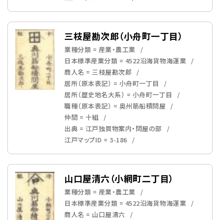
三枝屋勘次郎（小舟町一丁目）
業種分類 = 産業・農工業
日本標準産業分類 = 4522沿海貨物海運業
商人名 = 三枝屋勘次郎
居所（原本表記） = 小舟町一丁目
居所（歴史地名大系） = 小舟町一丁目
職種（原本表記） = 奥州筋船積問屋
仲間 = 十組
出典 = 江戸独買物案内・問屋の部
江戸マップID = 3-186
山口屋清六（小網町二丁目）
業種分類 = 産業・農工業
日本標準産業分類 = 4522沿海貨物海運業
商人名 = 山口屋清六