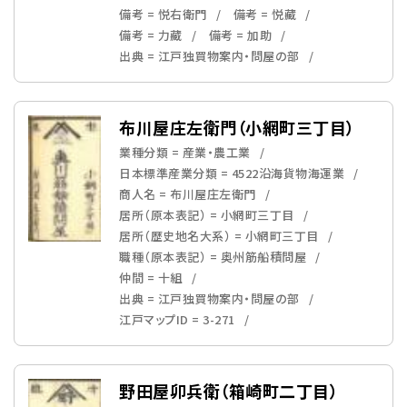
備考 = 悦右衛門
備考 = 悦藏
備考 = 力藏
備考 = 加助
出典 = 江戸独買物案内・問屋の部
布川屋庄左衛門（小網町三丁目）
業種分類 = 産業・農工業
日本標準産業分類 = 4522沿海貨物海運業
商人名 = 布川屋庄左衛門
居所（原本表記） = 小網町三丁目
居所（歴史地名大系） = 小網町三丁目
職種（原本表記） = 奥州筋船積問屋
仲間 = 十組
出典 = 江戸独買物案内・問屋の部
江戸マップID = 3-271
野田屋卯兵衛（箱崎町二丁目）