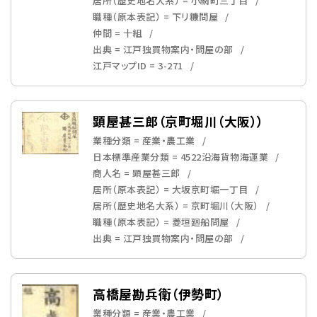
居所（歴史地名大系） = 小網町三丁目
職種（原本表記） = 下リ糠問屋
仲間 = 十組
出典 = 江戸独買物案内・問屋の部
江戸マップID = 3-271
顕屋甚三郎（京町堀川（大阪））
業種分類 = 産業・農工業
日本標準産業分類 = 4522沿海貨物海運業
商人名 = 顕屋甚三郎
居所（原本表記） = 大坂京町堀一丁目
居所（歴史地名大系） = 京町堀川（大阪）
職種（原本表記） = 菱垣廻船問屋
出典 = 江戸独買物案内・問屋の部
高橋屋勘兵衛（伊勢町）
業種分類 = 産業・農工業