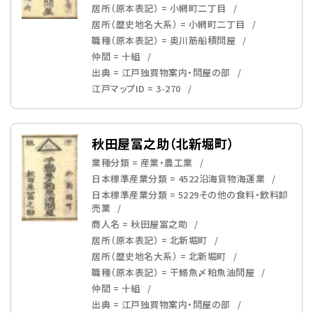
居所（原本表記） = 小網町二丁目
居所（歴史地名大系） = 小網町二丁目
職種（原本表記） = 奥川筋船積問屋
仲間 = 十組
出典 = 江戸独買物案内・問屋の部
江戸マップID = 3-270
秋田屋冨之助（北新堀町）
業種分類 = 産業・農工業
日本標準産業分類 = 4522沿海貨物海運業
日本標準産業分類 = 5229その他の食料・飲料卸
売業
商人名 = 秋田屋冨之助
居所（原本表記） = 北新堀町
居所（歴史地名大系） = 北新堀町
職種（原本表記） = 干鰯魚〆粕魚油問屋
仲間 = 十組
出典 = 江戸独買物案内・問屋の部