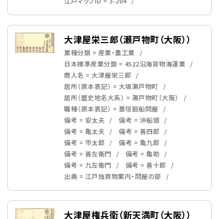
江戸マップID = 3-204
大津屋栄三郎（瀬戸物町（大阪））
業種分類 = 産業・農工業
日本標準産業分類 = 4522沿海貨物海運業
商人名 = 大津屋栄三郎
居所（原本表記） = 大坂瀬戸物町
居所（歴史地名大系） = 瀬戸物町（大阪）
職種（原本表記） = 菱垣廻船問屋
備考 = 安太夫
備考 = 沖船頭
備考 = 亀太夫
備考 = 善四郎
備考 = 市太郎
備考 = 亀九郎
備考 = 善左衛門
備考 = 亀助
備考 = 九左衛門
備考 = 善十郎
出典 = 江戸独買物案内・問屋の部
大津屋権兵衛（新天満町（大阪））