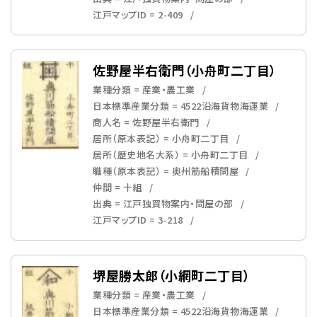
江戸マップID = 2-409
佐野屋半右衛門（小舟町二丁目）
業種分類 = 産業・農工業
日本標準産業分類 = 4522沿海貨物海運業
商人名 = 佐野屋半右衛門
居所（原本表記） = 小舟町二丁目
居所（歴史地名大系） = 小舟町二丁目
職種（原本表記） = 奥州筋船積問屋
仲間 = 十組
出典 = 江戸独買物案内・問屋の部
江戸マップID = 3-218
堺屋勝太郎（小網町二丁目）
業種分類 = 産業・農工業
日本標準産業分類 = 4522沿海貨物海運業