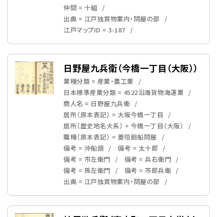
仲間 = 十組
出典 = 江戸独買物案内・問屋の部
江戸マップID = 3-187
日野屋九兵衛（今橋一丁目（大阪））
業種分類 = 産業・農工業
日本標準産業分類 = 4522沿海貨物海運業
商人名 = 日野屋九兵衛
居所（原本表記） = 大坂今橋一丁目
居所（歴史地名大系） = 今橋一丁目（大阪）
職種（原本表記） = 菱垣廻船問屋
備考 = 沖船頭
備考 = 太十郎
備考 = 市左衛門
備考 = 兵右衛門
備考 = 孫左衛門
備考 = 市郎兵衛
出典 = 江戸独買物案内・問屋の部