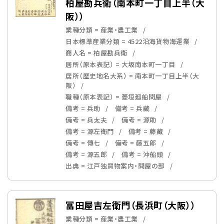
柏屋勘兵衛（南本町一丁目上半（大
阪））
業種分類 = 産業・農工業
日本標準産業分類 = 4522沿海貨物海運業
商人名 = 柏屋勘兵衛
居所（原本表記） = 大坂南本町一丁目
居所（歴史地名大系） = 南本町一丁目上半（大
阪）
職種（原本表記） = 菱垣廻船問屋
備考 = 兵助
備考 = 兵藏
備考 = 兵太夫
備考 = 源助
備考 = 源左衛門
備考 = 藤藏
備考 = 傳七
備考 = 藤五郎
備考 = 源五郎
備考 = 沖船頭
出典 = 江戸独買物案内・問屋の部
冨田屋吉左衛門（長浜町（大阪））
業種分類 = 産業・農工業