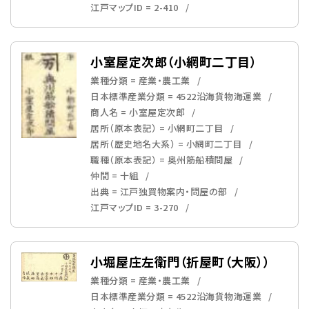
江戸マップID = 2-410
小室屋定次郎（小網町二丁目）
業種分類 = 産業・農工業
日本標準産業分類 = 4522沿海貨物海運業
商人名 = 小室屋定次郎
居所（原本表記） = 小網町二丁目
居所（歴史地名大系） = 小網町二丁目
職種（原本表記） = 奥州筋船積問屋
仲間 = 十組
出典 = 江戸独買物案内・問屋の部
江戸マップID = 3-270
小堀屋庄左衛門（折屋町（大阪））
業種分類 = 産業・農工業
日本標準産業分類 = 4522沿海貨物海運業