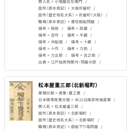
商人名 = 小堀屋庄左衛門
居所（原本表記） = 大坂折屋町
居所（歴史地名大系） = 折屋町（大阪）
職種（原本表記） = 菱垣廻船問屋
備考 = 孫助
備考 = 政藏
備考 = 吉作
備考 = 半藏
備考 = 沖船頭
備考 = 十藏
備考 = 十作
備考 = 力助
備考 = 力五郎
備考 = 吉之助
出典 = 江戸独買物案内・問屋の部
松本屋重三郎（北新堀町）
業種分類 = 産業・農工業
日本標準産業分類 = 4522沿海貨物海運業
商人名 = 松本屋重三郎
居所（原本表記） = 北新堀町
居所（歴史地名大系） = 北新堀町
職種（原本表記） = 廻船下り塩問屋