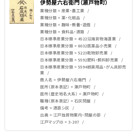
伊勢屋六右衛門（瀬戸物町）
業種分類 = 産業・農工業
業種分類 = 薬・化粧品
業種分類 = 趣味・教養・遊戯
業種分類 = 食料品・酒類
日本標準産業分類 = 4522沿海貨物海運業
日本標準産業分類 = 6032医薬品小売業
日本標準産業分類 = 5223乾物卸売業
日本標準産業分類 = 5592肥料・飼料卸売業
日本標準産業分類 = 5594娯楽用品・がん具卸売
業
商人名 = 伊勢屋六右衛門
居所（原本表記） = 瀬戸物町
居所（歴史地名大系） = 瀬戸物町
職種（原本表記） = 石灰問屋
備考 = 酒直シ灰
出典 = 江戸独買物案内・問屋の部
江戸マップID = 3-207