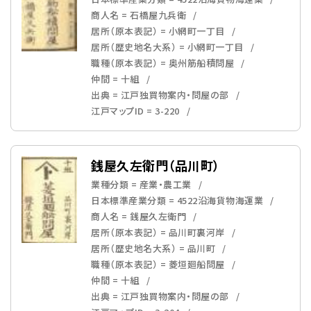
商人名 = 石橋屋九兵衛
居所（原本表記） = 小網町一丁目
居所（歴史地名大系） = 小網町一丁目
職種（原本表記） = 奥州筋船積問屋
仲間 = 十組
出典 = 江戸独買物案内・問屋の部
江戸マップID = 3-220
銭屋久左衛門（品川町）
業種分類 = 産業・農工業
日本標準産業分類 = 4522沿海貨物海運業
商人名 = 銭屋久左衛門
居所（原本表記） = 品川町裏河岸
居所（歴史地名大系） = 品川町
職種（原本表記） = 菱垣廻船問屋
仲間 = 十組
出典 = 江戸独買物案内・問屋の部