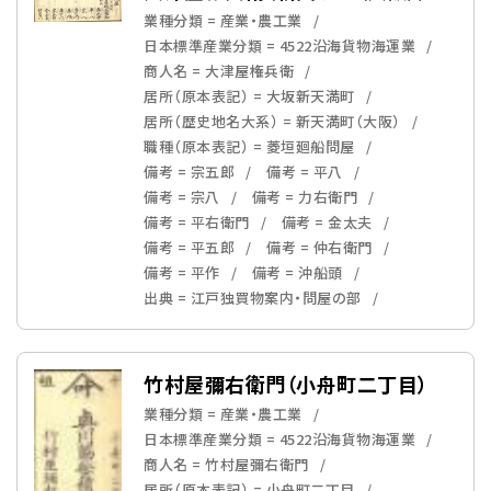
業種分類 = 産業・農工業
日本標準産業分類 = 4522沿海貨物海運業
商人名 = 大津屋権兵衛
居所（原本表記） = 大坂新天満町
居所（歴史地名大系） = 新天満町（大阪）
職種（原本表記） = 菱垣廻船問屋
備考 = 宗五郎
備考 = 平八
備考 = 宗八
備考 = 力右衛門
備考 = 平右衛門
備考 = 金太夫
備考 = 平五郎
備考 = 仲右衛門
備考 = 平作
備考 = 沖船頭
出典 = 江戸独買物案内・問屋の部
竹村屋彌右衛門（小舟町二丁目）
業種分類 = 産業・農工業
日本標準産業分類 = 4522沿海貨物海運業
商人名 = 竹村屋彌右衛門
居所（原本表記） = 小舟町二丁目