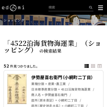
ショッピング
「4522沿海貨物海運業」（ショ
ッピング）
の検索結果
52
件見つかりました。
伊勢屋喜右衛門（小網町二丁目）
業種分類 = 産業・農工業
日本標準産業分類 = 4522沿海貨物海運業
商人名 = 伊勢屋喜右衛門
居所（原本表記） = 小網町二丁目
居所（歴史地名大系） = 小網町二丁目