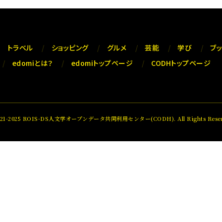
トラベル
ショッピング
グルメ
芸能
学び
ブ
edomiとは？
edomiトップページ
CODHトップページ
021-2025 ROIS-DS人文学オープンデータ共同利用センター(CODH). All Rights Reser