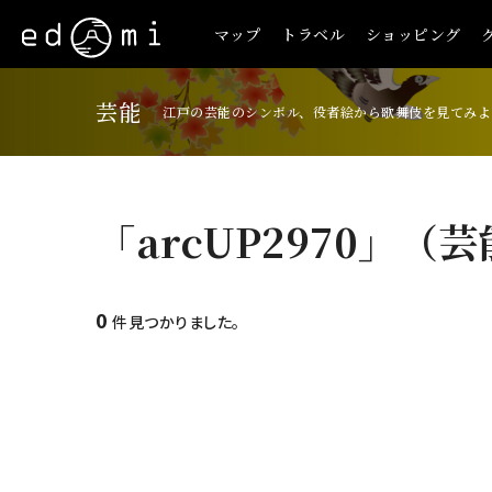
マップ
トラベル
ショッピング
芸能
江戸の芸能のシンボル、役者絵から歌舞伎を見てみよ
「arcUP2970」（
0
件見つかりました。