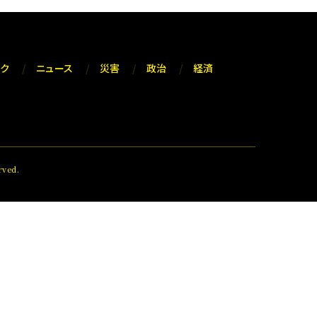
ック
ニュース
災害
政治
経済
ved.