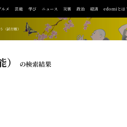
グルメ
芸能
学び
ニュース
災害
政治
経済
edomiとは
う（試行版）
芸能）
の検索結果