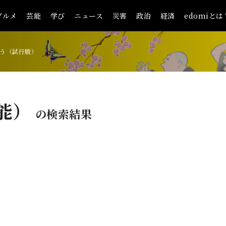
グルメ
芸能
学び
ニュース
災害
政治
経済
edomiとは
う（試行版）
芸能）
の検索結果