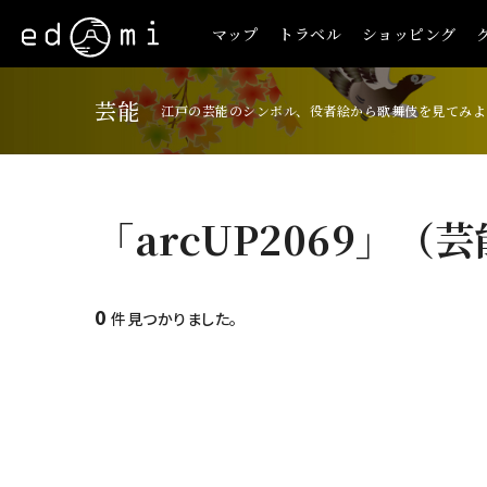
マップ
トラベル
ショッピング
芸能
江戸の芸能のシンボル、役者絵から歌舞伎を見てみよ
「arcUP2069」（
0
件見つかりました。