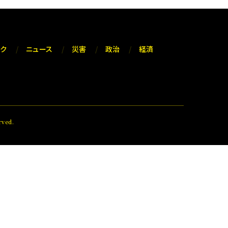
ック
ニュース
災害
政治
経済
ved.