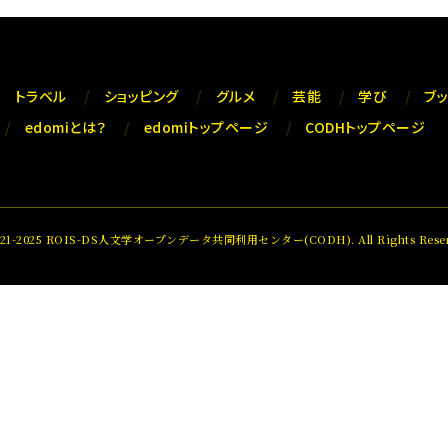
トラベル
ショッピング
グルメ
芸能
学び
ブ
edomiとは？
edomiトップページ
CODHトップページ
021-2025 ROIS-DS人文学オープンデータ共同利用センター(CODH). All Rights Reser