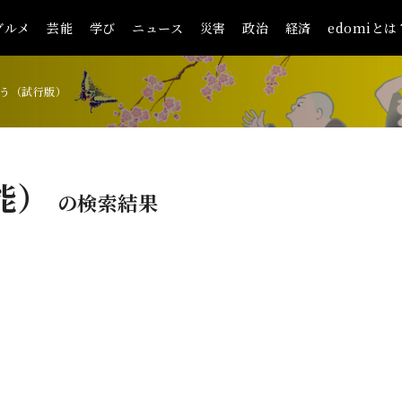
グルメ
芸能
学び
ニュース
災害
政治
経済
edomiとは
う（試行版）
能）
の検索結果