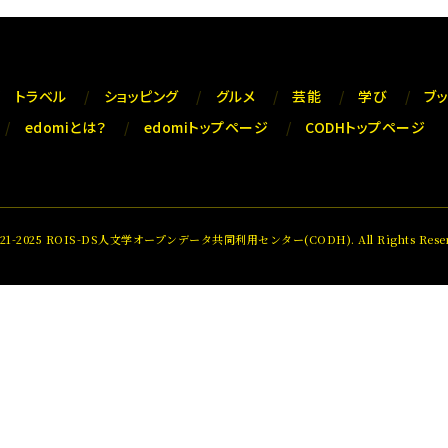
トラベル
ショッピング
グルメ
芸能
学び
ブ
edomiとは？
edomiトップページ
CODHトップページ
021-2025 ROIS-DS人文学オープンデータ共同利用センター(CODH). All Rights Reser