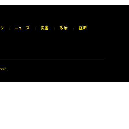
ック
ニュース
災害
政治
経済
ved.