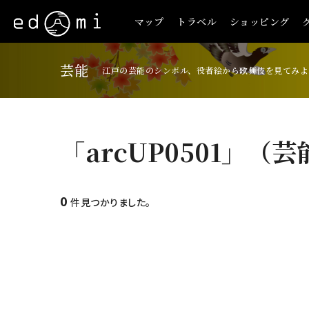
マップ
トラベル
ショッピング
芸能
江戸の芸能のシンボル、役者絵から歌舞伎を見てみよ
「arcUP0501」（芸
0
件見つかりました。