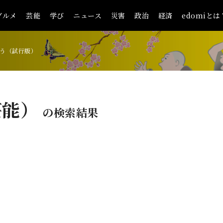
グルメ
芸能
学び
ニュース
災害
政治
経済
edomiとは
う（試行版）
芸能）
の検索結果