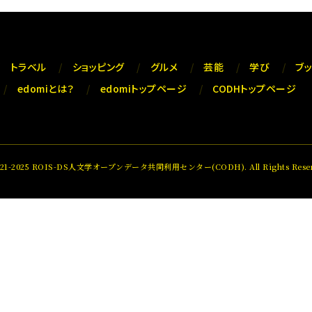
トラベル
ショッピング
グルメ
芸能
学び
ブ
edomiとは？
edomiトップページ
CODHトップページ
021-2025 ROIS-DS人文学オープンデータ共同利用センター(CODH). All Rights Reser