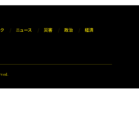
ック
ニュース
災害
政治
経済
ved.