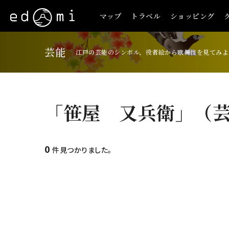
マップ
トラベル
ショッピング
芸能
江戸の芸能のシンボル、役者絵から歌舞伎を見てみよ
「笹屋 又兵衛」（
0
件見つかりました。