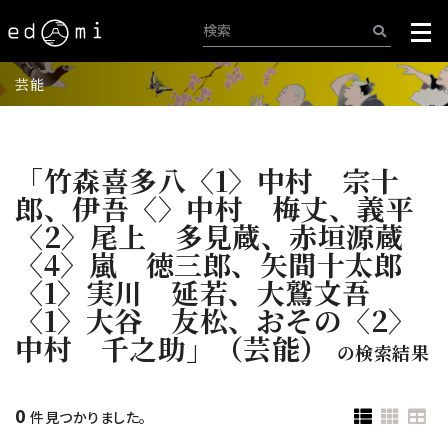
芸能
「竹森喜多八〈1〉中村 宗十
郎、伊吾〈〉中村 梅丈、義平
〈2〉尾上 多見蔵、赤垣源蔵
〈4〉嵐 徳三郎、矢間十太郎
〈1〉実川 延若、大鷲文吾
〈1〉大谷 友松、おその〈2〉
中村 千之助」（芸能）
の検索結果
0
件見つかりました。