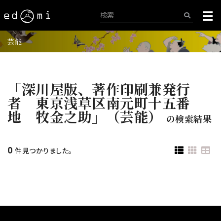
芸能
「深川屋版、著作印刷兼発行
者 東京浅草区南元町十五番
地 牧金之助」（芸能）
の検索結果
0
件見つかりました。