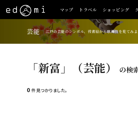
マップ
トラベル
ショッピング
芸能
江戸の芸能のシンボル、役者絵から歌舞伎を見てみよ
「新富」（芸能）
の検
0
件見つかりました。