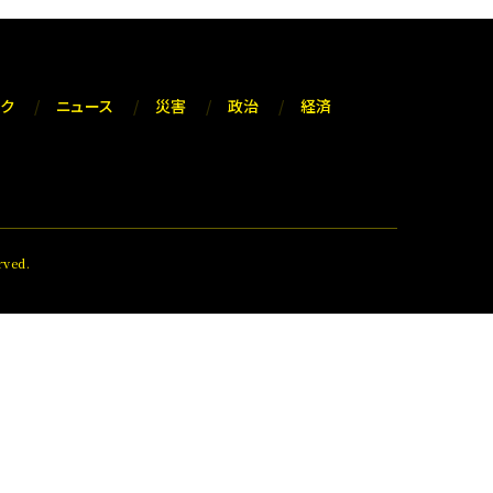
ック
ニュース
災害
政治
経済
ved.