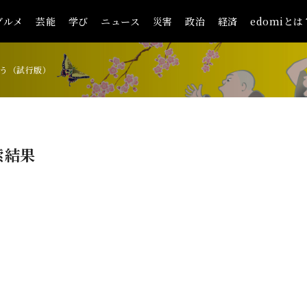
グルメ
芸能
学び
ニュース
災害
政治
経済
edomiとは
う（試行版）
索結果