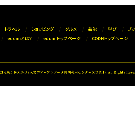
トラベル
ショッピング
グルメ
芸能
学び
ブ
edomiとは？
edomiトップページ
CODHトップページ
021-2025 ROIS-DS人文学オープンデータ共同利用センター(CODH). All Rights Reser