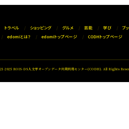
トラベル
ショッピング
グルメ
芸能
学び
ブ
edomiとは？
edomiトップページ
CODHトップページ
021-2025 ROIS-DS人文学オープンデータ共同利用センター(CODH). All Rights Reser