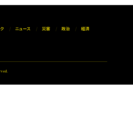
ック
ニュース
災害
政治
経済
ved.