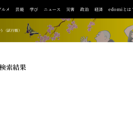
グルメ
芸能
学び
ニュース
災害
政治
経済
edomiとは
う（試行版）
検索結果