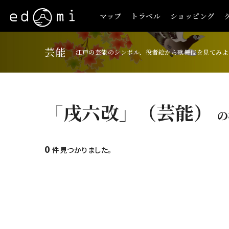
マップ
トラベル
ショッピング
芸能
江戸の芸能のシンボル、役者絵から歌舞伎を見てみよ
「戌六改」（芸能）
の
0
件見つかりました。