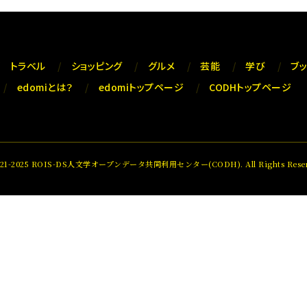
トラベル
ショッピング
グルメ
芸能
学び
ブ
edomiとは？
edomiトップページ
CODHトップページ
021-2025 ROIS-DS人文学オープンデータ共同利用センター(CODH). All Rights Reser