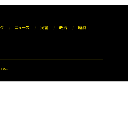
ック
ニュース
災害
政治
経済
ved.