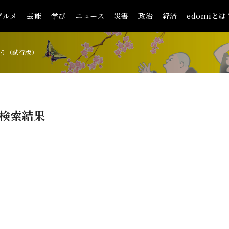
グルメ
芸能
学び
ニュース
災害
政治
経済
edomiとは
う（試行版）
検索結果