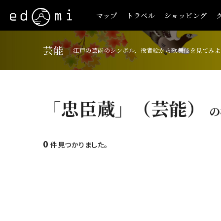
マップ
トラベル
ショッピング
芸能
江戸の芸能のシンボル、役者絵から歌舞伎を見てみよ
「忠臣蔵」（芸能）
の
0
件見つかりました。