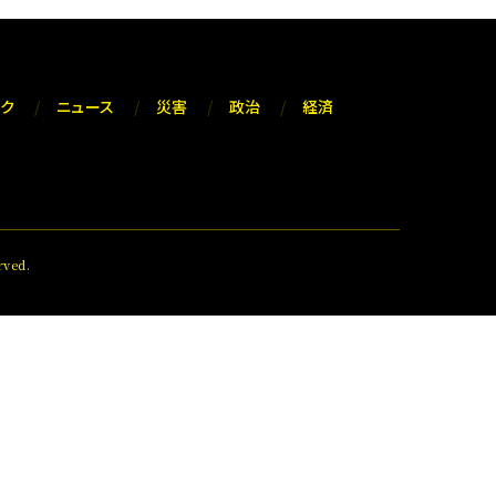
ック
ニュース
災害
政治
経済
ved.