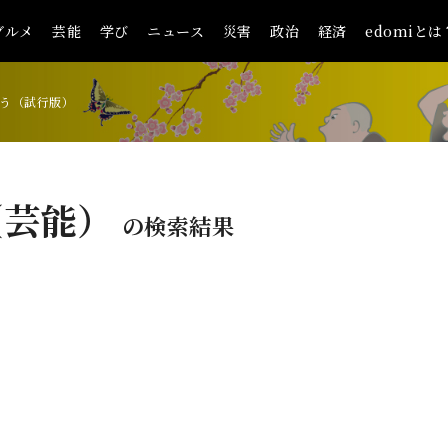
グルメ
芸能
学び
ニュース
災害
政治
経済
edomiとは
う（試行版）
（芸能）
の検索結果