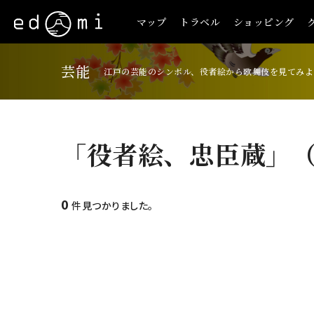
マップ
トラベル
ショッピング
芸能
江戸の芸能のシンボル、役者絵から歌舞伎を見てみよ
「役者絵、忠臣蔵」
0
件見つかりました。