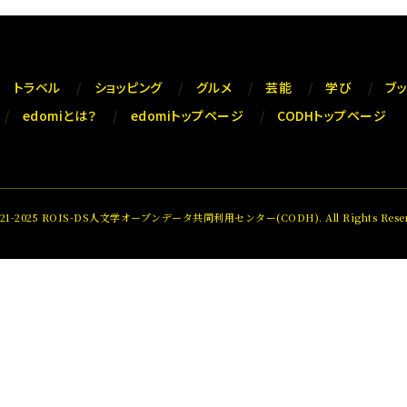
トラベル
ショッピング
グルメ
芸能
学び
ブ
edomiとは？
edomiトップページ
CODHトップページ
021-2025 ROIS-DS人文学オープンデータ共同利用センター(CODH). All Rights Reser