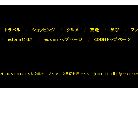
トラベル
ショッピング
グルメ
芸能
学び
ブ
edomiとは？
edomiトップページ
CODHトップページ
021-2025 ROIS-DS人文学オープンデータ共同利用センター(CODH). All Rights Reser