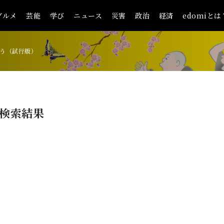
グルメ
芸能
学び
ニュース
災害
政治
経済
edomiとは
う（試行版）
検索結果