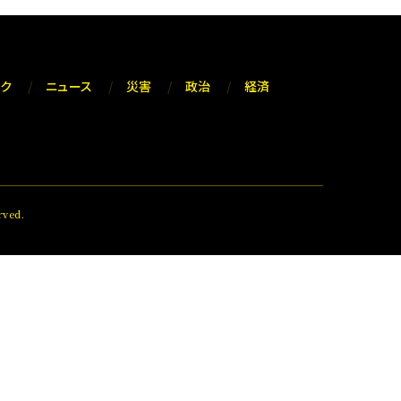
ック
ニュース
災害
政治
経済
ved.