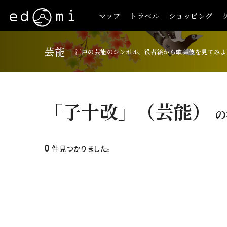
マップ
トラベル
ショッピング
芸能
江戸の芸能のシンボル、役者絵から歌舞伎を見てみよ
「子十改」（芸能）
の
0
件見つかりました。