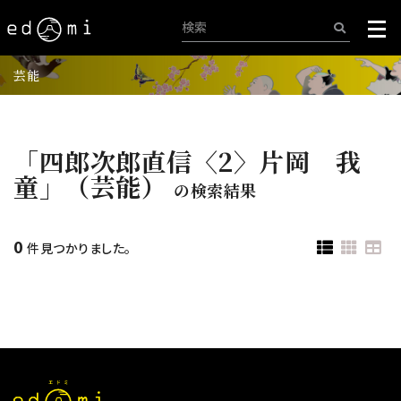
芸能
「四郎次郎直信〈2〉片岡 我
童」（芸能）
の検索結果
0
件見つかりました。