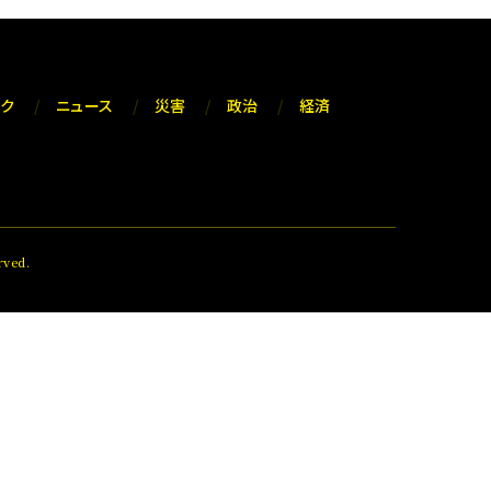
ック
ニュース
災害
政治
経済
ved.