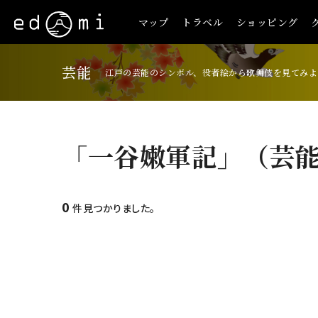
マップ
トラベル
ショッピング
芸能
江戸の芸能のシンボル、役者絵から歌舞伎を見てみよ
「一谷嫩軍記」（芸
0
件見つかりました。