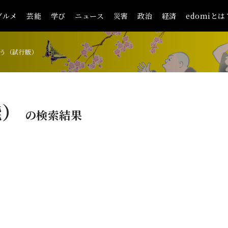
グルメ
芸能
学び
ニュース
災害
政治
経済
edomiとは
う（試行版）
能）
の検索結果