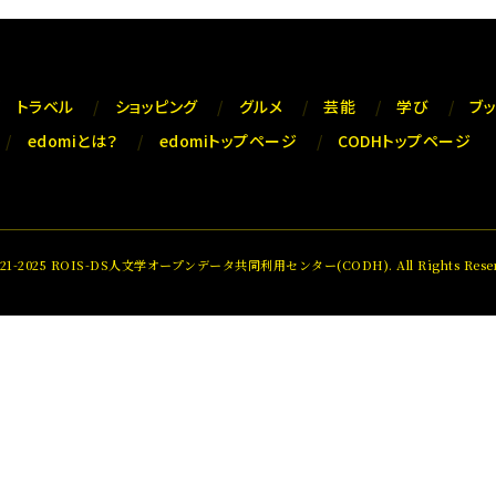
トラベル
ショッピング
グルメ
芸能
学び
ブ
edomiとは？
edomiトップページ
CODHトップページ
021-2025 ROIS-DS人文学オープンデータ共同利用センター(CODH). All Rights Reser