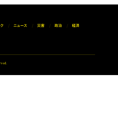
ック
ニュース
災害
政治
経済
ved.