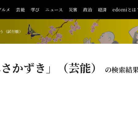
グルメ
芸能
学び
ニュース
災害
政治
経済
edomiとは
う（試行版）
みさかずき」（芸能）
の検索結