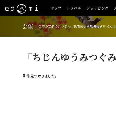
マップ
トラベル
ショッピング
芸能
江戸の芸能のシンボル、役者絵から歌舞伎を見てみよ
「ちじんゆうみつぐ
0
件見つかりました。