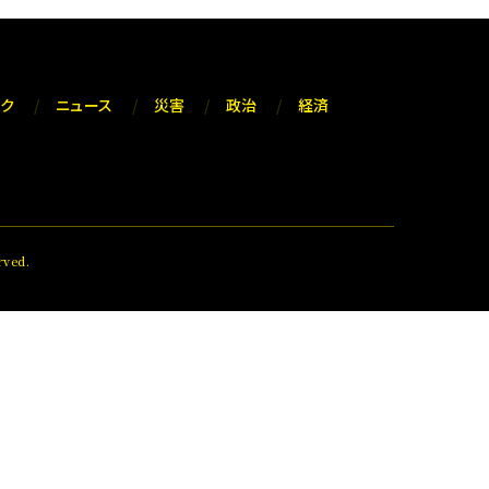
ック
ニュース
災害
政治
経済
ved.