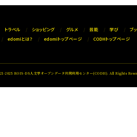
トラベル
ショッピング
グルメ
芸能
学び
ブ
edomiとは？
edomiトップページ
CODHトップページ
021-2025 ROIS-DS人文学オープンデータ共同利用センター(CODH). All Rights Reser