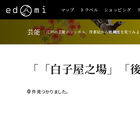
マップ
トラベル
ショッピング
芸能
江戸の芸能のシンボル、役者絵から歌舞伎を見てみよ
「「白子屋之場」「
0
件見つかりました。