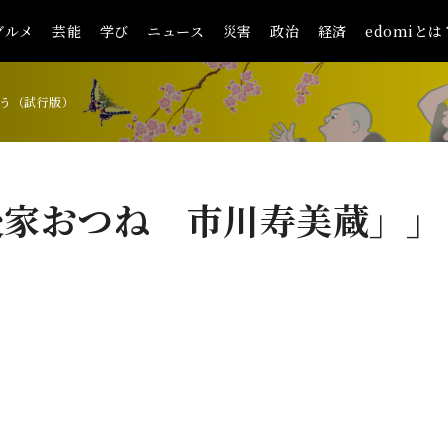
グルメ
芸能
学び
ニュース
災害
政治
経済
edomiとは
う（試行版）
後家おつね 市川寿美蔵」」